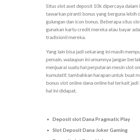
Situs slot aset deposit 10k dipercaya dalam 
tawarkan piranti bonus yang berguna lebih d
gulungan dan icon bonus. Beberapa situs slo
gunakan kartu credit mereka atau bayar ada
tradisionil mereka.
Yang lain bisa jadi sekarang ini masih memp
pemain, walaupun ini umumnya jangan berlak
menjuarai suatu hal perputaran mesin slot 
kumulatif, tambahkan harapan untuk buat me
bonus slot online dana online hal terkait j
hal ini didapat.
Deposit slot Dana Pragmatic Play
Slot Deposit Dana Joker Gaming