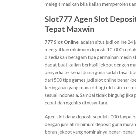
melegitimasikan bila kalian memperoleh uang 
Slot777 Agen Slot Deposi
Tepat Maxwin
777 Slot Online
adalah situs judi online 24
mengaitkan minimum deposit 10. 000 rupiah m
disediakan beragam tipe permainan mesin sl
dapat buat kalian berhasil jekpot dengan mud
penyedia terkenal dunia guna sudah bisa dib
dari 500 tipe games judi slot online benar-
keringanan yang mana dibagi oleh site resmi
sesuai indonesia. Sampai tidak bingung jika
cepat dan ngehits di nusantara.
Agen slot dana deposit sepuluh. 000 tanpa b
dengan jumlah minimum deposit guna murah. M
bonus jekpot yang nominalnya benar-benar l