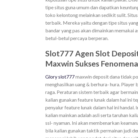
tipe situs guna umum dan dapatkan keuntung
toko kelontong melainkan sedikit sulit. Situ
terbaik. Mereka yaitu dengan tipe situs yan
bandar yang pas akan dimainkan memakai a
betul-betul percaya berperan.
Slot777 Agen Slot Depos
Maxwin Sukses Fenomena
Glory slot777
maxwin deposit dana tidak po
menghasilkan uang & berhura- hura. Player b
raga. Peraturan sistem terbaik agar bermain
kalian gunakan feature lunak dalam hal ini 
penyalur feature lunak dalam hal ini handal
kalian mainkan adalah asli serta taruhan k
ssl- nyaman. Ini akan membenarkan keamanan
bila kalian gunakan taktik permainan judi 