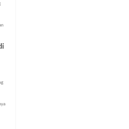
g
an
di
ng
nya