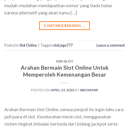
mudah-mudahan mendapatkan nomor yang tiada batas
karena alternatif yang akan kamu […]
CONTINUE READING
→
Posted in
Slot Online
|
Tagged
slot jago777
Leave a comment
JUDI SLOT
Arahan Bermain Slot Online Untuk
Memperoleh Kemenangan Besar
POSTED ON
APRIL 23, 2023
BY
WADMINW
Arahan Bermain Slot Online, semua penjudi itu ingin tahu cara
jadi juara di slot. Keseluruhan mesin slot, menggunakan
sistem tingkat imbalan berbeda dari bidang jackpot serta