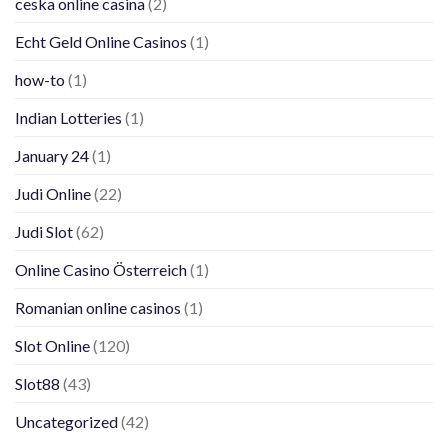
ceska online casina
(2)
Echt Geld Online Casinos
(1)
how-to
(1)
Indian Lotteries
(1)
January 24
(1)
Judi Online
(22)
Judi Slot
(62)
Online Casino Österreich
(1)
Romanian online casinos
(1)
Slot Online
(120)
Slot88
(43)
Uncategorized
(42)