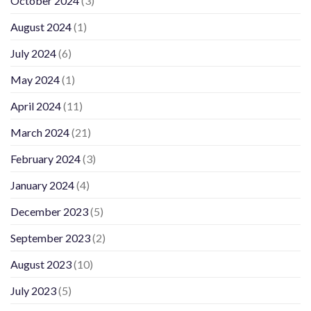
October 2024
(3)
August 2024
(1)
July 2024
(6)
May 2024
(1)
April 2024
(11)
March 2024
(21)
February 2024
(3)
January 2024
(4)
December 2023
(5)
September 2023
(2)
August 2023
(10)
July 2023
(5)