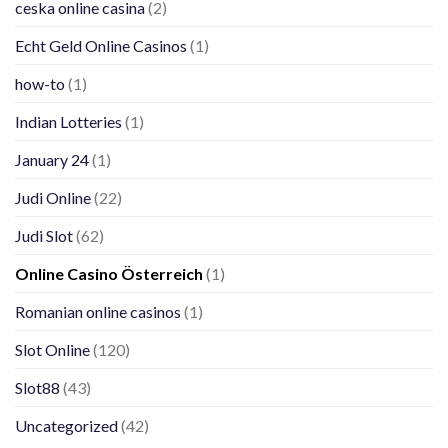
ceska online casina
(2)
Echt Geld Online Casinos
(1)
how-to
(1)
Indian Lotteries
(1)
January 24
(1)
Judi Online
(22)
Judi Slot
(62)
Online Casino Österreich
(1)
Romanian online casinos
(1)
Slot Online
(120)
Slot88
(43)
Uncategorized
(42)