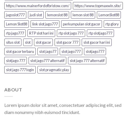
https://www.mainerfordofbristow.com/
https://www.topmaxwin.site/
jagoslot777
judi slot
lemonslot 88
lemon slot 88
LemonSlot88
Lemon Slot88
link slot jago777
perkumpulan slot gacor
rtp glory
rtp jago777
RTP slot hari ini
rtp slot jago 777
rtp slotjago777
situs slot
slot
slot gacor
slot gacor 777
slot gacor hari ini
slot gacor terbaru
slot jago77
slot jago777
slotjago777
slotjago 777
slot jago777 alternatif
slot jago 777 alternatif
slot jago 777 login
slot pragmatic play
ABOUT
Lorem ipsum dolor sit amet, consectetuer adipiscing elit, sed
diam nonummy nibh euismod tincidunt.