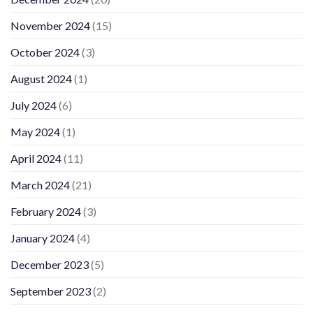
November 2024
(15)
October 2024
(3)
August 2024
(1)
July 2024
(6)
May 2024
(1)
April 2024
(11)
March 2024
(21)
February 2024
(3)
January 2024
(4)
December 2023
(5)
September 2023
(2)