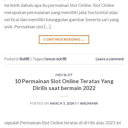
terlebih dahulu apa itu permainan Slot Online. Slot Online
merupakan permaianan yang memiliki jalur horizontal atau
vertical dan memiliki keunggulan gambar beserta sari yang
unik. Permainan slot […]
CONTINUE READING
→
Posted in
Slot88
|
Tagged
lemon slot 88
Leave a comment
JUDI SLOT
10 Permainan Slot Online Teratas Yang
Dirilis saat bermain 2022
POSTED ON
MARCH 5, 2024
BY
WADMINW
sepuluh Permainan Slot Online teratas di di rilis atas 2021 ini