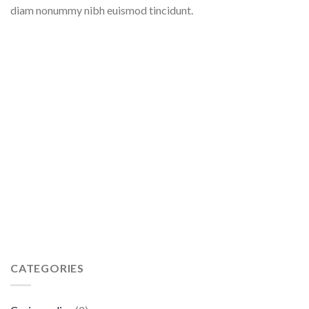
diam nonummy nibh euismod tincidunt.
CATEGORIES