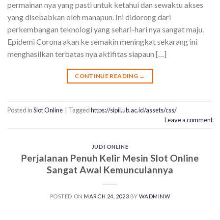
permainan nya yang pasti untuk ketahui dan sewaktu akses
yang disebabkan oleh manapun. Ini didorong dari
perkembangan teknologi yang sehari-hari nya sangat maju.
Epidemi Corona akan ke semakin meningkat sekarang ini
menghasilkan terbatas nya aktifitas siapaun […]
CONTINUE READING
→
Posted in
Slot Online
|
Tagged
https://sipil.ub.ac.id/assets/css/
Leave a comment
JUDI ONLINE
Perjalanan Penuh Kelir Mesin Slot Online
Sangat Awal Kemunculannya
POSTED ON
MARCH 24, 2023
BY
WADMINW