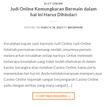
SLOT ONLINE
Judi Online Kemungkaran Bermain dalam
hal ini Harus Dihindari
POSTED ON
MARCH 28, 2023
BY
WADMINW
Kesalahan kupak saat bermain Judi Online Judi Online
tidaklah permainan memang mudah, umumnya pemain
melancarkan kesalahan setiap harinya. Untuk melewati
beberapa kesalahan yang tidak boleh dilakukan di dalam
kasino kerangka atau malahan Casino Online, kamu perlu
menemukan hal-hal ini. Anda ketidakmampuan mempercayai
Casino Online Sejumlah sangat berpengaruh Casino Online
yaitu dengan entitas yang mana sangat […]
CONTINUE READING
→