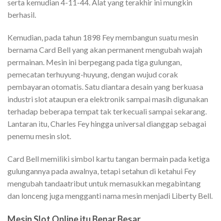
serta kemudian 4-11-44. Alat yang terakhir ini mungkin
berhasil.
Kemudian, pada tahun 1898 Fey membangun suatu mesin
bernama Card Bell yang akan permanent mengubah wajah
permainan. Mesin ini berpegang pada tiga gulungan,
pemecatan terhuyung-huyung, dengan wujud corak
pembayaran otomatis. Satu diantara desain yang berkuasa
industri slot ataupun era elektronik sampai masih digunakan
terhadap beberapa tempat tak terkecuali sampai sekarang.
Lantaran itu, Charles Fey hingga universal dianggap sebagai
penemu mesin slot.
Card Bell memiliki simbol kartu tangan bermain pada ketiga
gulungannya pada awalnya, tetapi setahun di ketahui Fey
mengubah tandaatribut untuk memasukkan megabintang
dan lonceng juga mengganti nama mesin menjadi Liberty Bell.
Mesin Slot Online itu Benar Besar