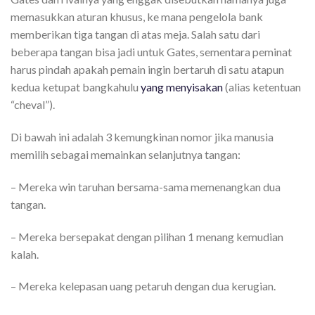
memasukkan aturan khusus, ke mana pengelola bank
memberikan tiga tangan di atas meja. Salah satu dari
beberapa tangan bisa jadi untuk Gates, sementara peminat
harus pindah apakah pemain ingin bertaruh di satu atapun
kedua ketupat bangkahulu
yang menyisakan
(alias ketentuan
“cheval”).
Di bawah ini adalah 3 kemungkinan nomor jika manusia
memilih sebagai memainkan selanjutnya tangan:
– Mereka win taruhan bersama-sama memenangkan dua
tangan.
– Mereka bersepakat dengan pilihan 1 menang kemudian
kalah.
– Mereka kelepasan uang petaruh dengan dua kerugian.