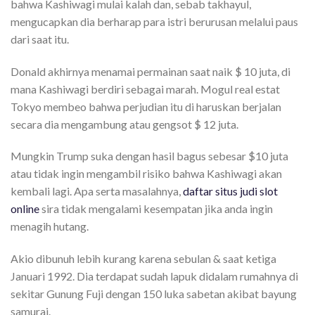
bahwa Kashiwagi mulai kalah dan, sebab takhayul,
mengucapkan dia berharap para istri berurusan melalui paus
dari saat itu.
Donald akhirnya menamai permainan saat naik $ 10 juta, di
mana Kashiwagi berdiri sebagai marah. Mogul real estat
Tokyo membeo bahwa perjudian itu di haruskan berjalan
secara dia mengambung atau gengsot $ 12 juta.
Mungkin Trump suka dengan hasil bagus sebesar $10 juta
atau tidak ingin mengambil risiko bahwa Kashiwagi akan
kembali lagi. Apa serta masalahnya,
daftar situs judi slot
online
sira tidak mengalami kesempatan jika anda ingin
menagih hutang.
Akio dibunuh lebih kurang karena sebulan & saat ketiga
Januari 1992. Dia terdapat sudah lapuk didalam rumahnya di
sekitar Gunung Fuji dengan 150 luka sabetan akibat bayung
samurai.