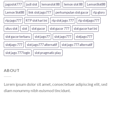
jagoslot777
judi slot
lemonslot 88
lemon slot 88
LemonSlot88
Lemon Slot88
link slot jago777
perkumpulan slot gacor
rtp glory
rtp jago777
RTP slot hari ini
rtp slot jago 777
rtp slotjago777
situs slot
slot
slot gacor
slot gacor 777
slot gacor hari ini
slot gacor terbaru
slot jago77
slot jago777
slotjago777
slotjago 777
slot jago777 alternatif
slot jago 777 alternatif
slot jago 777 login
slot pragmatic play
ABOUT
Lorem ipsum dolor sit amet, consectetuer adipiscing elit, sed
diam nonummy nibh euismod tincidunt.