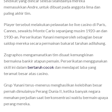
Sindikat yang diincar selesai seandainya mereka
memasukkan Andre, untuk dibuat pada anggota lima dan
paling akhir tim.
Player tersebut melakukan pelawatan ke live casino di Paris,
Cannes, sewaktu Monte Carlo sepanjang musim 1920-an dan
1930-an. Perserikatan Yunani memperoleh sebagian besar
saldop mereka secara permainan bakarat taruhan adiluhung.
Zographos mengamanatkan tim disaat kemungkinan
bermakna bankir atapun pemain. Perserikatan menggunakan
skill ini dalam
bertaruh cocok
dan mendapat laba yang
teramat besar atas casino.
Grup Yunani terus-menerus menghasilkan kelebihan besar
pernah dimulainya Perang Dunia II, ketika banyak negara
menahan perjudian saat berkonsentrasi waktu bermain upaya
perang mereka.