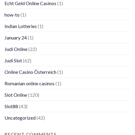
Echt Geld Online Casinos
(1)
how-to
(1)
Indian Lotteries
(1)
January 24
(1)
Judi Online
(22)
Judi Slot
(62)
Online Casino Österreich
(1)
Romanian online casinos
(1)
Slot Online
(120)
Slot88
(43)
Uncategorized
(42)
RECENT COMMENTS