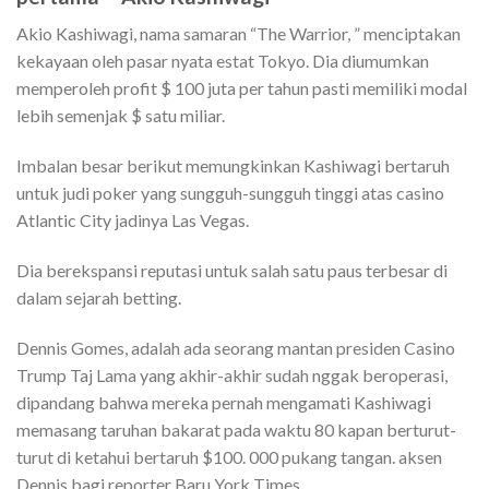
Akio Kashiwagi, nama samaran “The Warrior, ” menciptakan
kekayaan oleh pasar nyata estat Tokyo. Dia diumumkan
memperoleh profit $ 100 juta per tahun pasti memiliki modal
lebih semenjak $ satu miliar.
Imbalan besar berikut memungkinkan Kashiwagi bertaruh
untuk judi poker yang sungguh-sungguh tinggi atas casino
Atlantic City jadinya Las Vegas.
Dia berekspansi reputasi untuk salah satu paus terbesar di
dalam sejarah betting.
Dennis Gomes, adalah ada seorang mantan presiden Casino
Trump Taj Lama yang akhir-akhir sudah nggak beroperasi,
dipandang bahwa mereka pernah mengamati Kashiwagi
memasang taruhan bakarat pada waktu 80 kapan berturut-
turut di ketahui bertaruh $100. 000 pukang tangan. aksen
Dennis bagi reporter Baru York Times.