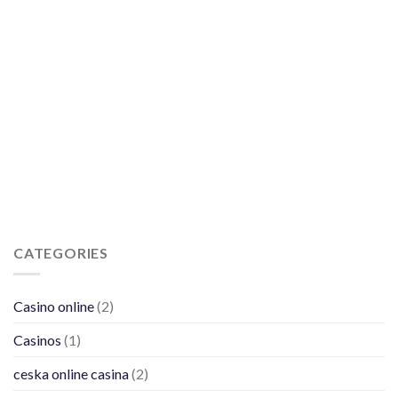
CATEGORIES
Casino online
(2)
Casinos
(1)
ceska online casina
(2)