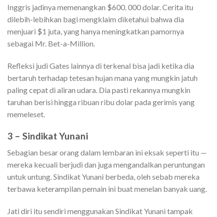
Inggris jadinya memenangkan $600. 000 dolar. Cerita itu
dilebih-lebihkan bagi mengklaim diketahui bahwa dia
menjuari $1 juta, yang hanya meningkatkan pamornya
sebagai Mr. Bet-a-Million.
Refleksi judi Gates lainnya di terkenal bisa jadi ketika dia
bertaruh terhadap tetesan hujan mana yang mungkin jatuh
paling cepat di aliran udara. Dia pasti rekannya mungkin
taruhan berisi hingga ribuan ribu dolar pada gerimis yang
memeleset.
3 – Sindikat Yunani
Sebagian besar orang dalam lembaran ini eksak seperti itu —
mereka kecuali berjudi dan juga mengandalkan peruntungan
untuk untung. Sindikat Yunani berbeda, oleh sebab mereka
terbawa keterampilan pemain ini buat menelan banyak uang.
Jati diri itu sendiri menggunakan Sindikat Yunani tampak