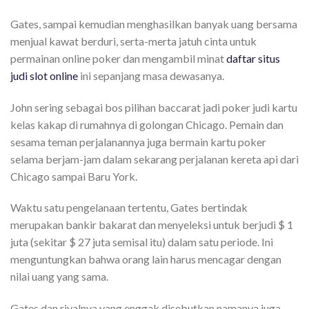
Gates, sampai kemudian menghasilkan banyak uang bersama
menjual kawat berduri, serta-merta jatuh cinta untuk
permainan online poker dan mengambil minat
daftar situs
judi slot online
ini sepanjang masa dewasanya.
John sering sebagai bos pilihan baccarat jadi poker judi kartu
kelas kakap di rumahnya di golongan Chicago. Pemain dan
sesama teman perjalanannya juga bermain kartu poker
selama berjam-jam dalam sekarang perjalanan kereta api dari
Chicago sampai Baru York.
Waktu satu pengelanaan tertentu, Gates bertindak
merupakan bankir bakarat dan menyeleksi untuk berjudi $ 1
juta (sekitar $ 27 juta semisal itu) dalam satu periode. Ini
menguntungkan bahwa orang lain harus mencagar dengan
nilai uang yang sama.
Gates dan rivalnya yang enggak disebutkan namanya juga