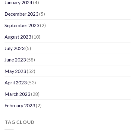
January 2024
(4)
December 2023
(5)
September 2023
(2)
August 2023
(10)
July 2023
(5)
June 2023
(58)
May 2023
(52)
April 2023
(53)
March 2023
(28)
February 2023
(2)
TAG CLOUD