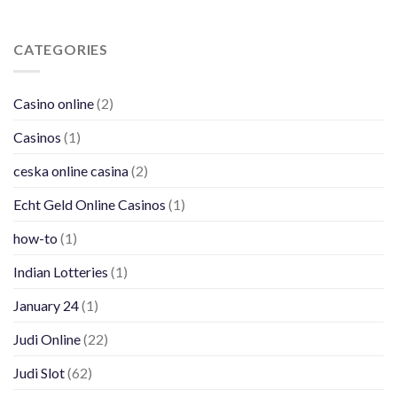
CATEGORIES
Casino online
(2)
Casinos
(1)
ceska online casina
(2)
Echt Geld Online Casinos
(1)
how-to
(1)
Indian Lotteries
(1)
January 24
(1)
Judi Online
(22)
Judi Slot
(62)