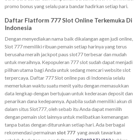
promo bonus yang selalu para bandar hadirkan setiap hari.
Daftar Flatform 777 Slot Online Terkemuka Di
Indonesia
Dengan menyediakan nama baik dikalangan agen judi online,
Slot 777 memiliki ribuan pemain setiap harinya yang terus
berusaha meraih jackpot paus slot77 terbesar dan mudah
untuk meraihnya. Kepopuleran 777 slot sudah dapat menjadi
pilihan utama bagi Anda untuk sedang mencari website slot
terpercaya. Daftar 777 Slot online pas di Indonesia selalu
memerlukan waktu suatu menit yaitu dengan memasukkan
data lengkap dengan bertujuan untuk kederasan deposit dan
penarikan dana kedepannya. Apabila sudah memiliki akun di
dalam situs Slot777, oleh sebab itu Anda dapat memilih
dengan pemain slot lainnya untuk melibatkan kemenangan
tanpa batas dengan diturunkan setiap hari. Ada berbagai
rekomendasi permainan
slot 777
yang awak tawarkan