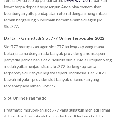
setelah Anda top up pendaftaran,
DEWIRATU212
bahkan
lewat tanpa deposit sepeserpun Anda bisa menemukan
keuntungan yaitu pendapatan referral dengan mengimbau
teman bergabung & bermain bersama-sama di agen judi
Slot777.
Daftar 7 Game Judi Slot 777 Online Terpopuler 2022
Slot777 merupakan agen slot 777 terlengkap yang mana
bekerja sama dengan ada banyak provider game maupun
penyedia permainan slot di seluruh dunia. Melalui tujuan yang
mudah yaitu menjadi situs
slot777
terlengkap serta
terpercaya di Banyak negara seperti indonesia. Berikut di
bawah ini yakni provider slot banyak di temukan yang
terdapat pada laman Slot777.
Slot Online Pragmatic
Pragmatic merupakan slot 777 yang sungguh menjadi ramai
di biasakan bermain oleh para slotters di Indonesia. Jika