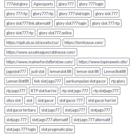
777slot glory
Agensports
glory777
glory 777 login
glory 777 rtp
glory777 rtp
glory 777 slot login
glory slot 777
glory slot777 link alternatif
glory slot777 login
glory slot 777 rtp
glory slot777 rtp
glory slot777.online
https://sipil.ub.ac.id/assets/css/
https://ternhouse.com/
https://www.assateaguecrabhouse.com/
https://www.mainerfordofbristow.com/
https://www.topmaxwin.site/
jagoslot777
judi slot
lemonslot 88
lemon slot 88
LemonSlot88
Lemon Slot88
link slot jago777
perkumpulan slot gacor
rtp glory
rtp jago777
RTP slot hari ini
rtp slot jago 777
rtp slotjago777
situs slot
slot
slot gacor
slot gacor 777
slot gacor hari ini
slot gacor terbaru
slot jago77
slot jago777
slotjago777
slotjago 777
slot jago777 alternatif
slot jago 777 alternatif
slot jago 777 login
slot pragmatic play