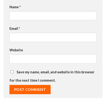
Name
*
Email
*
Website
Save my name, email, and website in this browser
for the next time I comment.