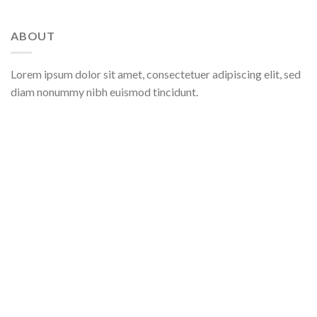
ABOUT
Lorem ipsum dolor sit amet, consectetuer adipiscing elit, sed
diam nonummy nibh euismod tincidunt.