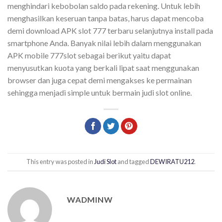
menghindari kebobolan saldo pada rekening. Untuk lebih
menghasilkan keseruan tanpa batas, harus dapat mencoba
demi download APK slot 777 terbaru selanjutnya install pada
smartphone Anda. Banyak nilai lebih dalam menggunakan
APK mobile 777slot sebagai berikut yaitu dapat
menyusutkan kuota yang berkali lipat saat menggunakan
browser dan juga cepat demi mengakses ke permainan
sehingga menjadi simple untuk bermain judi slot online.
This entry was posted in
Judi Slot
and tagged
DEWIRATU212
.
WADMINW