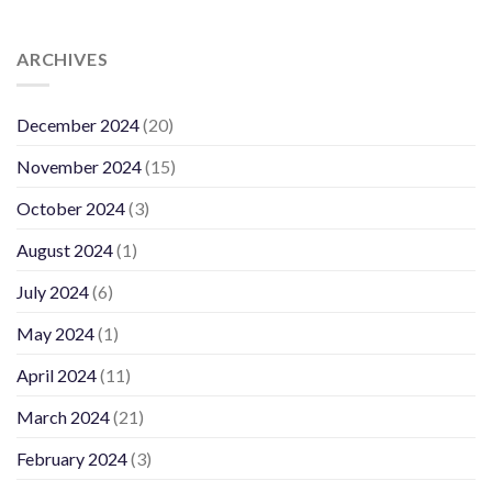
ARCHIVES
December 2024
(20)
November 2024
(15)
October 2024
(3)
August 2024
(1)
July 2024
(6)
May 2024
(1)
April 2024
(11)
March 2024
(21)
February 2024
(3)