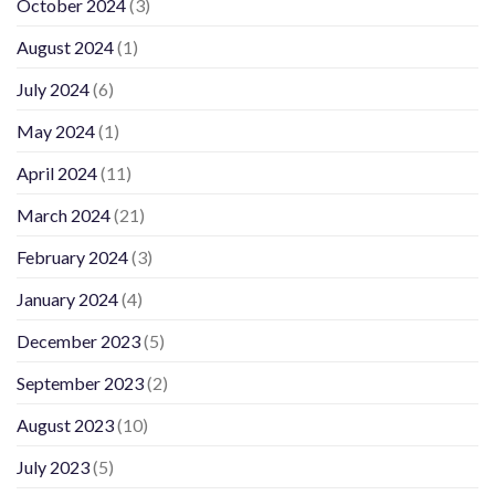
October 2024
(3)
August 2024
(1)
July 2024
(6)
May 2024
(1)
April 2024
(11)
March 2024
(21)
February 2024
(3)
January 2024
(4)
December 2023
(5)
September 2023
(2)
August 2023
(10)
July 2023
(5)