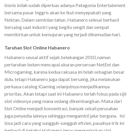
bisnis inilah sudah diperluas adanya Patagonia Entertainment
bersama pasar Inggris akan ke ikut menyepakati yang
Nektan. Dalam sembilan tahun, Habanero selesai berhasil
bersaing saat industri yang begitu sengit dan sempat
memikirkan untuk kemujuran yang terjadi dikemudian hari.
Taruhan Slot Online Habanero
Habanero seusai aktif sejak belakangan 2010, namun
pertaruhan belum mencapai ukuran perseroan NetEnt dan
Microgaming, karena kedua raksasa ini telah sebagian besar
dulu, tetapi Habanero juga dapat bersaing, jika melakukan
perluasa catalog iGaming selanjutnya menjadikannya
prioritas. Akan tetapi saat ini Habanero terlah fokus pada sijil
slot videonya yang mana sedang dikembangkan. Maka dari
Slot Online menjadi konsentrasi, banyak sekali perusahan
juga penyedia lainnya sehingga mengambil jalur berguna. Ini
bisa jadi cara yang sungguh-sungguh efisien, pasalnya trik ini
berhasil di ketahui Habanero terus menganjurkan slot