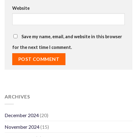
Website
Save my name, email, and website in this browser
for the next time I comment.
ARCHIVES
December 2024
(20)
November 2024
(15)