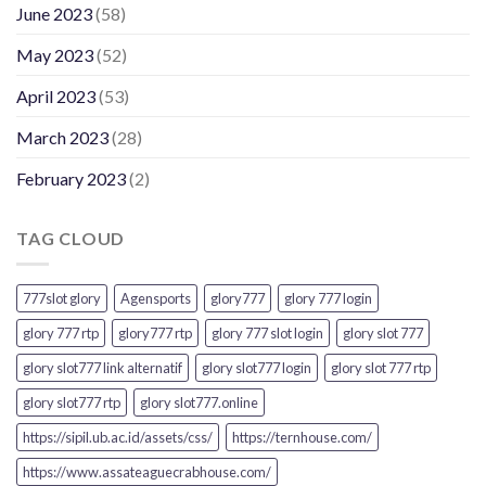
June 2023
(58)
May 2023
(52)
April 2023
(53)
March 2023
(28)
February 2023
(2)
TAG CLOUD
777slot glory
Agensports
glory777
glory 777 login
glory 777 rtp
glory777 rtp
glory 777 slot login
glory slot 777
glory slot777 link alternatif
glory slot777 login
glory slot 777 rtp
glory slot777 rtp
glory slot777.online
https://sipil.ub.ac.id/assets/css/
https://ternhouse.com/
https://www.assateaguecrabhouse.com/