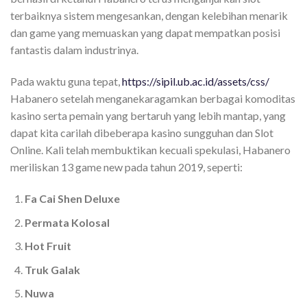
terbaiknya sistem mengesankan, dengan kelebihan menarik
dan game yang memuaskan yang dapat mempatkan posisi
fantastis dalam industrinya.
Pada waktu guna tepat,
https://sipil.ub.ac.id/assets/css/
Habanero setelah menganekaragamkan berbagai komoditas
kasino serta pemain yang bertaruh yang lebih mantap, yang
dapat kita carilah dibeberapa kasino sungguhan dan Slot
Online. Kali telah membuktikan kecuali spekulasi, Habanero
meriliskan 13 game new pada tahun 2019, seperti:
Fa Cai Shen Deluxe
Permata Kolosal
Hot Fruit
Truk Galak
Nuwa