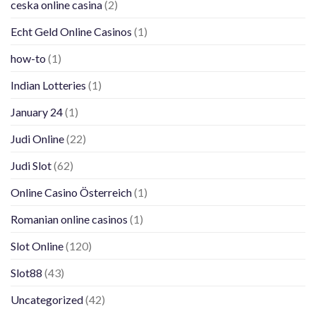
ceska online casina
(2)
Echt Geld Online Casinos
(1)
how-to
(1)
Indian Lotteries
(1)
January 24
(1)
Judi Online
(22)
Judi Slot
(62)
Online Casino Österreich
(1)
Romanian online casinos
(1)
Slot Online
(120)
Slot88
(43)
Uncategorized
(42)