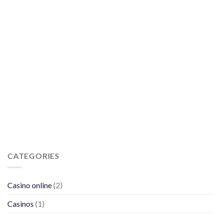
CATEGORIES
Casino online
(2)
Casinos
(1)