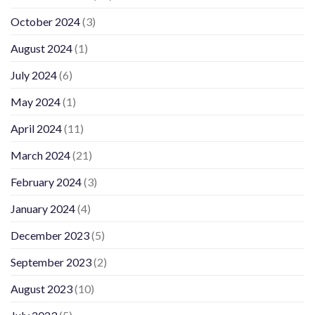
October 2024
(3)
August 2024
(1)
July 2024
(6)
May 2024
(1)
April 2024
(11)
March 2024
(21)
February 2024
(3)
January 2024
(4)
December 2023
(5)
September 2023
(2)
August 2023
(10)