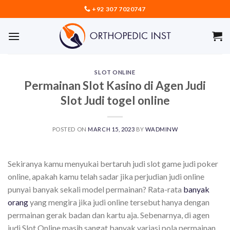
Skip
+92 307 7020747
to
content
SLOT ONLINE
Permainan Slot Kasino di Agen Judi
Slot Judi togel online
POSTED ON
MARCH 15, 2023
BY
WADMINW
Sekiranya kamu menyukai bertaruh judi slot game judi poker
online, apakah kamu telah sadar jika perjudian judi online
punyai banyak sekali model permainan? Rata-rata
banyak
orang
yang mengira jika judi online tersebut hanya dengan
permainan gerak badan dan kartu aja. Sebenarnya, di agen
judi Slot Online masih sangat banyak variasi pola permainan