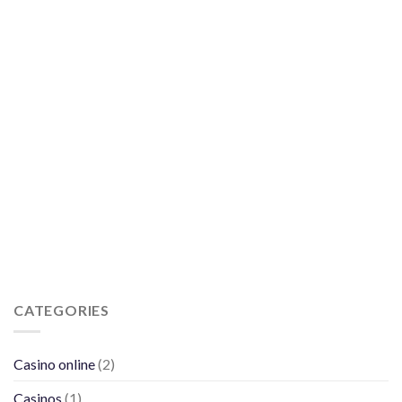
CATEGORIES
Casino online
(2)
Casinos
(1)