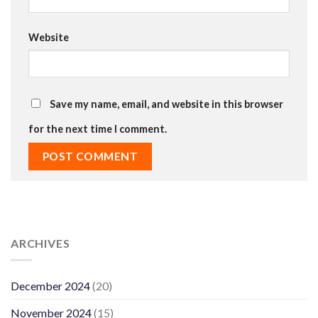
Website
Save my name, email, and website in this browser
for the next time I comment.
ARCHIVES
December 2024
(20)
November 2024
(15)