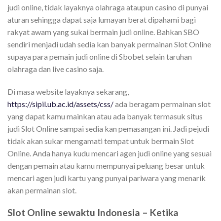
judi online, tidak layaknya olahraga ataupun casino di punyai
aturan sehingga dapat saja lumayan berat dipahami bagi
rakyat awam yang sukai bermain judi online. Bahkan SBO
sendiri menjadi udah sedia kan banyak permainan Slot Online
supaya para pemain judi online di Sbobet selain taruhan
olahraga dan live casino saja.
Di masa website layaknya sekarang,
https://sipil.ub.ac.id/assets/css/
ada beragam permainan slot
yang dapat kamu mainkan atau ada banyak termasuk situs
judi Slot Online sampai sedia kan pemasangan ini. Jadi pejudi
tidak akan sukar mengamati tempat untuk bermain Slot
Online. Anda hanya kudu mencari agen judi online yang sesuai
dengan pemain atau kamu mempunyai peluang besar untuk
mencari agen judi kartu yang punyai pariwara yang menarik
akan permainan slot.
Slot Online sewaktu Indonesia – Ketika