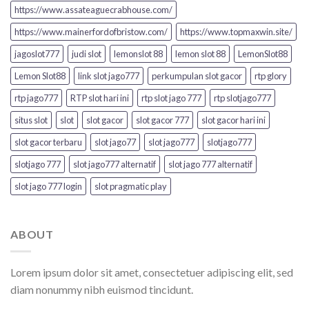
https://www.assateaguecrabhouse.com/
https://www.mainerfordofbristow.com/
https://www.topmaxwin.site/
jagoslot777
judi slot
lemonslot 88
lemon slot 88
LemonSlot88
Lemon Slot88
link slot jago777
perkumpulan slot gacor
rtp glory
rtp jago777
RTP slot hari ini
rtp slot jago 777
rtp slotjago777
situs slot
slot
slot gacor
slot gacor 777
slot gacor hari ini
slot gacor terbaru
slot jago77
slot jago777
slotjago777
slotjago 777
slot jago777 alternatif
slot jago 777 alternatif
slot jago 777 login
slot pragmatic play
ABOUT
Lorem ipsum dolor sit amet, consectetuer adipiscing elit, sed
diam nonummy nibh euismod tincidunt.