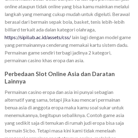
online ataupun tidak online yang bisa kamu mainkan melalui
langkah yang memang cukup mudah untuk digeluti. Berawal
berasal dari bermain sepak bola, basket, tenis lebih-lebih
billiard terkait ada dalan kategori olahraga,
https://sipil.ub.ac.id/assets/css/
lain lagi dengan model game
yang permainannya cenderung memakai kartu sistem dadu.
Permainan game sendiri terbagi jadinya 2 kategori,
permainan casino khas eropa dan asia.
Perbedaan Slot Online Asia dan Daratan
Lainnya
Permainan casino eropa dan asia ini punyai sebagian
alternatif yang sama, tetapi jika kau mencari permainan
benua asia di anggota eropa maka kamu soal sukar untuk
menemukannya, begitupun sebaliknya. Contoh game asia
yang sedikit saja di temukan di rumah judi eropa bisa saja
bermain Sicbo. Tetapi masa kini kami tidak menelaah