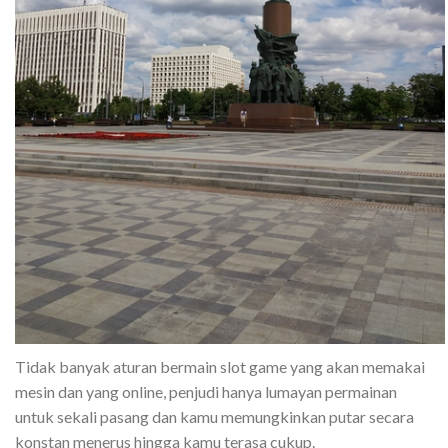
Tidak banyak aturan bermain slot game yang akan memakai
mesin dan yang online, penjudi hanya lumayan permainan
untuk sekali pasang dan kamu memungkinkan putar secara
konstan menerus hingga kamu terasa cukup.