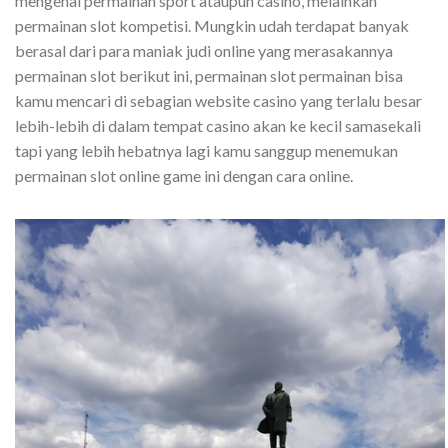
mengenai permainan sport ataupun casino, melainkan
permainan slot kompetisi. Mungkin udah terdapat banyak
berasal dari para maniak judi online yang merasakannya
permainan slot berikut ini, permainan slot permainan bisa
kamu mencari di sebagian website casino yang terlalu besar
lebih-lebih di dalam tempat casino akan ke kecil samasekali
tapi yang lebih hebatnya lagi kamu sanggup menemukan
permainan slot online game ini dengan cara online.