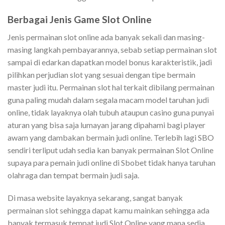
Berbagai Jenis Game Slot Online
Jenis permainan slot online ada banyak sekali dan masing-
masing langkah pembayarannya, sebab setiap permainan slot
sampai di edarkan dapatkan model bonus karakteristik, jadi
pilihkan perjudian slot yang sesuai dengan tipe bermain
master judi itu. Permainan slot hal terkait dibilang permainan
guna paling mudah dalam segala macam model taruhan judi
online, tidak layaknya olah tubuh ataupun casino guna punyai
aturan yang bisa saja lumayan jarang dipahami bagi player
awam yang dambakan bermain judi online. Terlebih lagi SBO
sendiri terliput udah sedia kan banyak permainan Slot Online
supaya para pemain judi online di Sbobet tidak hanya taruhan
olahraga dan tempat bermain judi saja.
Di masa website layaknya sekarang, sangat banyak
permainan slot sehingga dapat kamu mainkan sehingga ada
banyak termasuk tempat judi Slot Online yang mana sedia