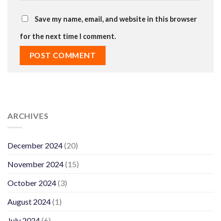
Save my name, email, and website in this browser
for the next time I comment.
ARCHIVES
December 2024
(20)
November 2024
(15)
October 2024
(3)
August 2024
(1)
July 2024
(6)