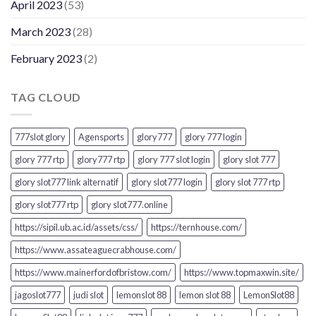
April 2023
(53)
March 2023
(28)
February 2023
(2)
TAG CLOUD
777slot glory
Agensports
glory777
glory 777 login
glory 777 rtp
glory777 rtp
glory 777 slot login
glory slot 777
glory slot777 link alternatif
glory slot777 login
glory slot 777 rtp
glory slot777 rtp
glory slot777.online
https://sipil.ub.ac.id/assets/css/
https://ternhouse.com/
https://www.assateaguecrabhouse.com/
https://www.mainerfordofbristow.com/
https://www.topmaxwin.site/
jagoslot777
judi slot
lemonslot 88
lemon slot 88
LemonSlot88