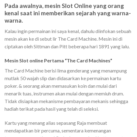
Pada awalnya, mesin Slot Online yang orang
kenal saat ini memberikan sejarah yang warna-
warna.
Kalau ingin permainan ini saya kenal, dahulu diinfokan sebuah
mesin akan ke di sebut lir The Card Machine. Mesin ini di
ciptakan oleh Sittman dan Pitt beberapa hari 1891 yang lalu.
Mesin Slot online Pertama “The Card Machines”
The Card Machine berisi lima genderang yang menampung
mutlak 50 wajah slip dan didasarkan ke permainan kartu
poker. & seorang akan memasukan koin dan mulai dari
menarik tuas, instrumen akan mulai dengan memiuh drum.
Tidak disiapkan mekanisme pembayaran mekanis sehingga
hadiah terikat pada hasil yang telah di seleksi.
Kartu yang menang alias sepasang Raja membuat
mendapatkan bir percuma, sementara kemenangan