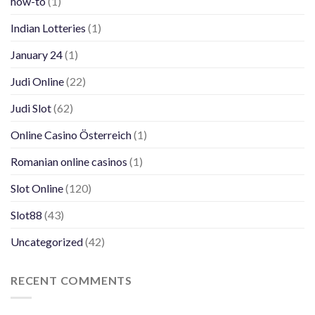
how-to
(1)
Indian Lotteries
(1)
January 24
(1)
Judi Online
(22)
Judi Slot
(62)
Online Casino Österreich
(1)
Romanian online casinos
(1)
Slot Online
(120)
Slot88
(43)
Uncategorized
(42)
RECENT COMMENTS