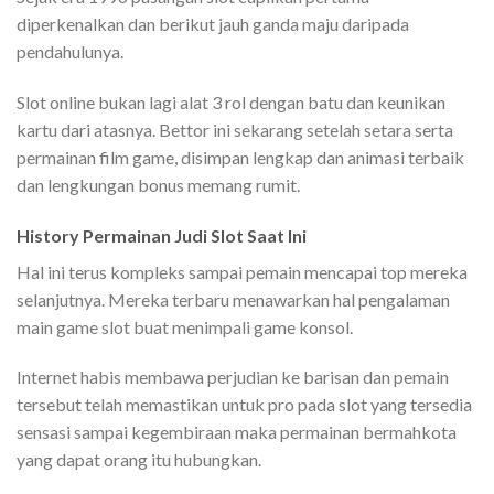
diperkenalkan dan berikut jauh ganda maju daripada
pendahulunya.
Slot online bukan lagi alat 3 rol dengan batu dan keunikan
kartu dari atasnya. Bettor ini sekarang setelah setara serta
permainan film game, disimpan lengkap dan animasi terbaik
dan lengkungan bonus memang rumit.
History Permainan Judi Slot Saat Ini
Hal ini terus kompleks sampai pemain mencapai top mereka
selanjutnya. Mereka terbaru menawarkan hal pengalaman
main game slot buat menimpali game konsol.
Internet habis membawa perjudian ke barisan dan pemain
tersebut telah memastikan untuk pro pada slot yang tersedia
sensasi sampai kegembiraan maka permainan bermahkota
yang dapat orang itu hubungkan.