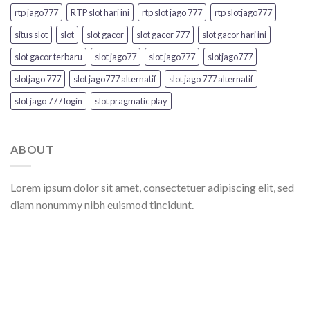
rtp jago777
RTP slot hari ini
rtp slot jago 777
rtp slotjago777
situs slot
slot
slot gacor
slot gacor 777
slot gacor hari ini
slot gacor terbaru
slot jago77
slot jago777
slotjago777
slotjago 777
slot jago777 alternatif
slot jago 777 alternatif
slot jago 777 login
slot pragmatic play
ABOUT
Lorem ipsum dolor sit amet, consectetuer adipiscing elit, sed
diam nonummy nibh euismod tincidunt.