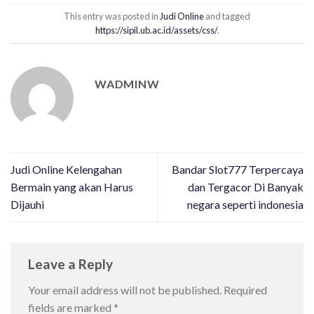
This entry was posted in
Judi Online
and tagged
https://sipil.ub.ac.id/assets/css/
.
WADMINW
Judi Online Kelengahan
Bandar Slot777 Terpercaya
Bermain yang akan Harus
dan Tergacor Di Banyak
Dijauhi
negara seperti indonesia
Leave a Reply
Your email address will not be published.
Required
fields are marked
*