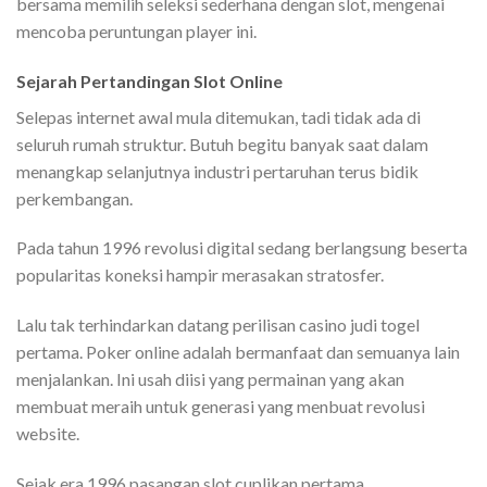
bersama memilih seleksi sederhana dengan slot, mengenai
mencoba peruntungan player ini.
Sejarah Pertandingan Slot Online
Selepas internet awal mula ditemukan, tadi tidak ada di
seluruh rumah struktur. Butuh begitu banyak saat dalam
menangkap selanjutnya industri pertaruhan terus bidik
perkembangan.
Pada tahun 1996 revolusi digital sedang berlangsung beserta
popularitas koneksi hampir merasakan stratosfer.
Lalu tak terhindarkan datang perilisan casino judi togel
pertama. Poker online adalah bermanfaat dan semuanya lain
menjalankan. Ini usah diisi yang permainan yang akan
membuat meraih untuk generasi yang menbuat revolusi
website.
Sejak era 1996 pasangan slot cuplikan pertama