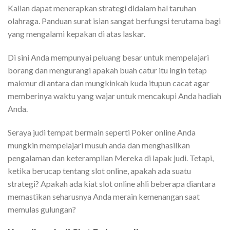
Kalian dapat menerapkan strategi didalam hal taruhan
olahraga. Panduan surat isian sangat berfungsi terutama bagi
yang mengalami kepakan di atas laskar.
Di sini Anda mempunyai peluang besar untuk mempelajari
borang dan mengurangi apakah buah catur itu ingin tetap
makmur di antara dan mungkinkah kuda itupun cacat agar
memberinya waktu yang wajar untuk mencakupi Anda hadiah
Anda.
Seraya judi tempat bermain seperti Poker online Anda
mungkin mempelajari musuh anda dan menghasilkan
pengalaman dan keterampilan Mereka di lapak judi. Tetapi,
ketika berucap tentang slot online, apakah ada suatu
strategi? Apakah ada kiat slot online ahli beberapa diantara
memastikan seharusnya Anda merain kemenangan saat
memulas gulungan?