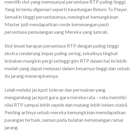
memilih slot yang memounyai persentase RTP paling tinggi.
Yang ini tentu digemari seperti keuntungan Return To Player.
Semakin tinggi persentasenya, meningkat kemungkinan
Master judi mendapatkan ronde kemenangan pasti
persentase pemulangan uang Mereka yang lumrah.
Slot lewat harapan persentase RTP dengan paling tinggi
ekstra cenderung impas paling sering, sekalinya tingkat
imbahan mungkin pergi setinggi gim RTP dalam hal ini lebih
mudah yang dapat melunasi dalam besarnya tinggi dan sebab
itu jarang menerapkannya.
Lelah melalui jackpot toleran dan permainan yang
mengandung jackpot gara-gara mereka rata – rata memiliki
nilai RTP sampai lebih sepele dan matang lebih belum stabil.
Penting artinya sebab mereka kemungkinan memdapatkan
pasangan terbaik, namun pada bulatan kemenangan ramai
jarang.