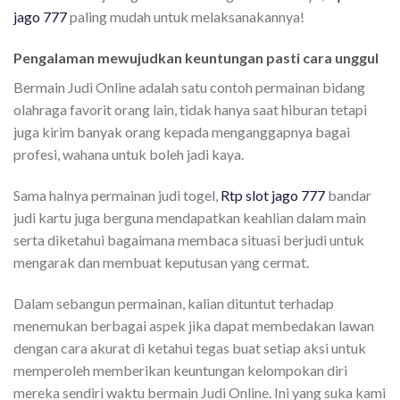
jago 777
paling mudah untuk melaksanakannya!
Pengalaman mewujudkan keuntungan pasti cara unggul
Bermain Judi Online adalah satu contoh permainan bidang
olahraga favorit orang lain, tidak hanya saat hiburan tetapi
juga kirim banyak orang kepada menganggapnya bagai
profesi, wahana untuk boleh jadi kaya.
Sama halnya permainan judi togel,
Rtp slot jago 777
bandar
judi kartu juga berguna mendapatkan keahlian dalam main
serta diketahui bagaimana membaca situasi berjudi untuk
mengarak dan membuat keputusan yang cermat.
Dalam sebangun permainan, kalian dituntut terhadap
menemukan berbagai aspek jika dapat membedakan lawan
dengan cara akurat di ketahui tegas buat setiap aksi untuk
memperoleh memberikan keuntungan kelompokan diri
mereka sendiri waktu bermain Judi Online. Ini yang suka kami