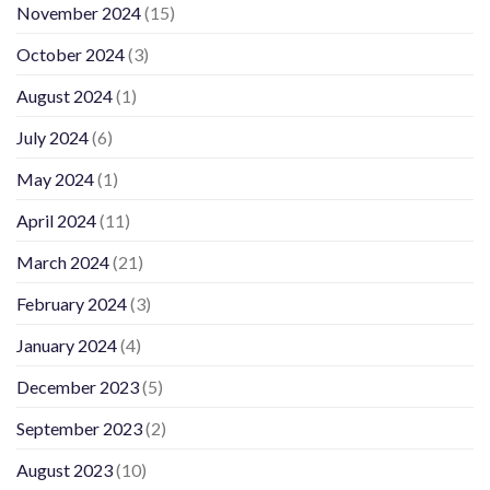
November 2024
(15)
October 2024
(3)
August 2024
(1)
July 2024
(6)
May 2024
(1)
April 2024
(11)
March 2024
(21)
February 2024
(3)
January 2024
(4)
December 2023
(5)
September 2023
(2)
August 2023
(10)