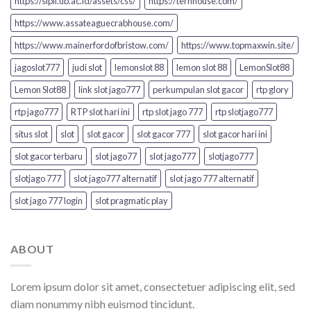
https://sipil.ub.ac.id/assets/css/
https://ternhouse.com/
https://www.assateaguecrabhouse.com/
https://www.mainerfordofbristow.com/
https://www.topmaxwin.site/
jagoslot777
judi slot
lemonslot 88
lemon slot 88
LemonSlot88
Lemon Slot88
link slot jago777
perkumpulan slot gacor
rtp glory
rtp jago777
RTP slot hari ini
rtp slot jago 777
rtp slotjago777
situs slot
slot
slot gacor
slot gacor 777
slot gacor hari ini
slot gacor terbaru
slot jago77
slot jago777
slotjago777
slotjago 777
slot jago777 alternatif
slot jago 777 alternatif
slot jago 777 login
slot pragmatic play
ABOUT
Lorem ipsum dolor sit amet, consectetuer adipiscing elit, sed
diam nonummy nibh euismod tincidunt.