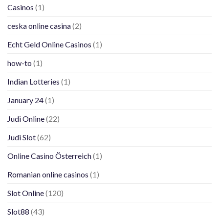
Casinos
(1)
ceska online casina
(2)
Echt Geld Online Casinos
(1)
how-to
(1)
Indian Lotteries
(1)
January 24
(1)
Judi Online
(22)
Judi Slot
(62)
Online Casino Österreich
(1)
Romanian online casinos
(1)
Slot Online
(120)
Slot88
(43)