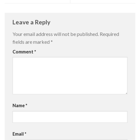
Leave a Reply
Your email address will not be published.
Required
fields are marked
*
Comment
*
Name
*
Email
*