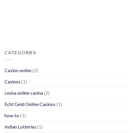
CATEGORIES
Casino online
(2)
Casinos
(1)
ceska online casina
(2)
Echt Geld Online Casinos
(1)
how-to
(1)
Indian Lotteries
(1)