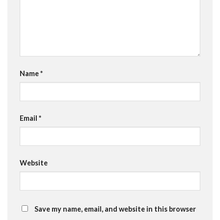
Name
*
Email
*
Website
Save my name, email, and website in this browser