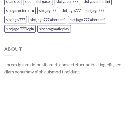
situs slot
slot
slot gacor
slot gacor 777
slot gacor hari ini
slot gacor terbaru
slot jago77
slot jago777
slotjago777
slotjago 777
slot jago777 alternatif
slot jago 777 alternatif
slot jago 777 login
slot pragmatic play
ABOUT
Lorem ipsum dolor sit amet, consectetuer adipiscing elit, sed
diam nonummy nibh euismod tincidunt.