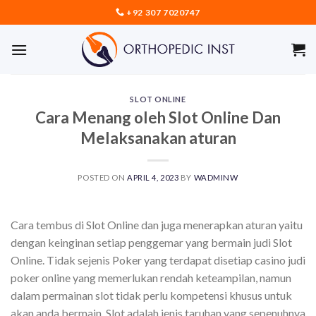
Skip
+92 307 7020747
to
content
SLOT ONLINE
Cara Menang oleh Slot Online Dan
Melaksanakan aturan
POSTED ON
APRIL 4, 2023
BY
WADMINW
Cara tembus di Slot Online dan juga menerapkan aturan yaitu
dengan keinginan setiap penggemar yang bermain judi Slot
Online. Tidak sejenis Poker yang terdapat disetiap casino judi
poker online yang memerlukan rendah keteampilan, namun
dalam permainan slot tidak perlu kompetensi khusus untuk
akan anda bermain. Slot adalah jenis taruhan yang sepenuhnya