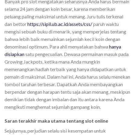
Banyak pro slot mengatakan seharusnya Anda harus bermain
selama 24 jam dengan koin besar, karena memberikan
peluang paling maksimal untuk menang. Juru tulis terkenal
dan bettor
https://sipil.ub.ac.id/assets/css/
paruh waktu
mengisi sebuah buku di menarik, yang memperjelas tentang
bahwa lebih baik memainkan sejumlah kecil koin dengan
denominasi optimum. Para ahli menyatakan bahwa
hanya
disiapkan
satu pengecualian. Dewasa permainan masuk pada
Growing Jackpots, ketika mana Anda mungkin
memenangkan hadiah terbaik yang hanya didapatkan untuk
pemain di maksimal. Dalam hal ini, Anda harus selalu menekan
tombol taruhan terbesar. Dapatkah Anda membayangkan
berpendar dengan harapan tentu saja akan menang, meskipun
demikian tidak dengan imbalan dan itu antara karena Anda
mengikuti menghemat sejumlah gampang koin.
Saran terakhir maka utama tentang slot online
Sejujurnya, perjudian selalu sisi kesempatan untuk