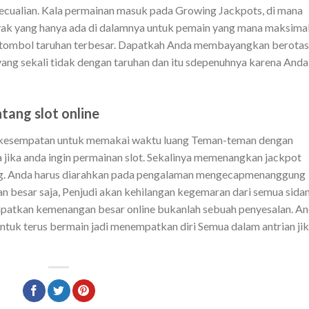
ecualian. Kala permainan masuk pada Growing Jackpots, di mana
ak yang hanya ada di dalamnya untuk pemain yang mana maksimal
an tombol taruhan terbesar. Dapatkah Anda membayangkan berotas
ang sekali tidak dengan taruhan dan itu sdepenuhnya karena Anda
tang slot online
a kesempatan untuk memakai waktu luang Teman-teman dengan
a jika anda ingin permainan slot. Sekalinya memenangkan jackpot
g. Anda harus diarahkan pada pengalaman mengecapmenanggung
lan besar saja, Penjudi akan kehilangan kegemaran dari semua sida
dapatkan kemenangan besar online bukanlah sebuah penyesalan. A
tuk terus bermain jadi menempatkan diri Semua dalam antrian ji