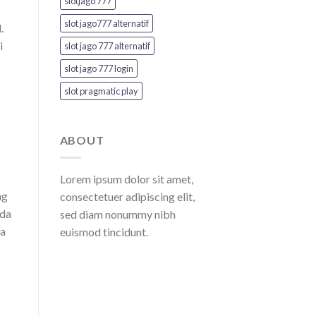
slotjago 777
slot jago777 alternatif
.
i
slot jago 777 alternatif
slot jago 777 login
slot pragmatic play
ABOUT
Lorem ipsum dolor sit amet,
ng
consectetuer adipiscing elit,
nda
sed diam nonummy nibh
ka
euismod tincidunt.