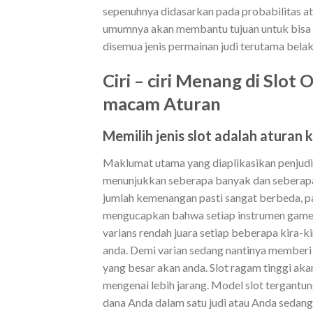
sepenuhnya didasarkan pada probabilitas a
umumnya akan membantu tujuan untuk bisa u
disemua jenis permainan judi terutama belak
Ciri – ciri Menang di Sl
macam Aturan
Memilih jenis slot adalah aturan 
Maklumat utama yang diaplikasikan penjudi sl
menunjukkan seberapa banyak dan seberapa
jumlah kemenangan pasti sangat berbeda, pas
mengucapkan bahwa setiap instrumen game me
varians rendah juara setiap beberapa kira-k
anda. Demi varian sedang nantinya memberi
yang besar akan anda. Slot ragam tinggi a
mengenai lebih jarang. Model slot tergant
dana Anda dalam satu judi atau Anda sedan