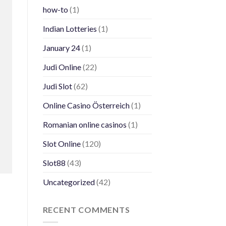
how-to
(1)
Indian Lotteries
(1)
January 24
(1)
Judi Online
(22)
Judi Slot
(62)
Online Casino Österreich
(1)
Romanian online casinos
(1)
Slot Online
(120)
Slot88
(43)
Uncategorized
(42)
RECENT COMMENTS