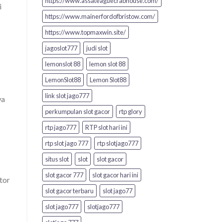
https://www.assateaguecrabhouse.com/
i
https://www.mainerfordofbristow.com/
https://www.topmaxwin.site/
jagoslot777
judi slot
lemonslot 88
lemon slot 88
LemonSlot88
Lemon Slot88
link slot jago777
wa
perkumpulan slot gacor
rtp glory
rtp jago777
RTP slot hari ini
rtp slot jago 777
rtp slotjago777
situs slot
slot
slot gacor
slot gacor 777
slot gacor hari ini
tor
slot gacor terbaru
slot jago77
slot jago777
slotjago777