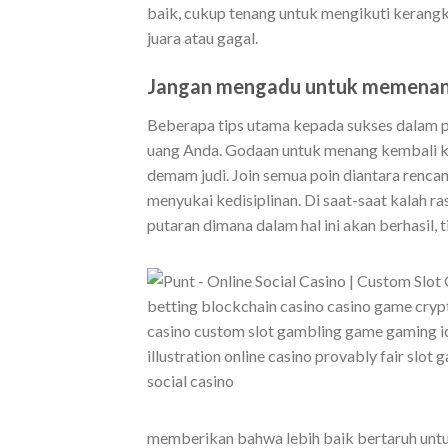
baik, cukup tenang untuk mengikuti kerangka
juara atau gagal.
Jangan mengadu untuk memenang
Beberapa tips utama kepada sukses dalam 
uang Anda. Godaan untuk menang kembali ke
demam judi. Join semua poin diantara renca
menyukai kedisiplinan. Di saat-saat kalah 
putaran dimana dalam hal ini akan berhasil, t
memberikan bahwa lebih baik bertaruh untuk