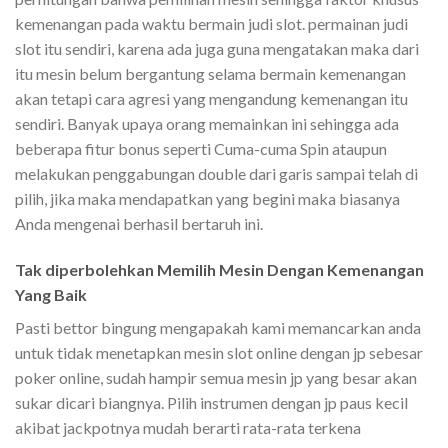
kemenangan pada waktu bermain judi slot. permainan judi
slot itu sendiri, karena ada juga guna mengatakan maka dari
itu mesin belum bergantung selama bermain kemenangan
akan tetapi cara agresi yang mengandung kemenangan itu
sendiri. Banyak upaya orang memainkan ini sehingga ada
beberapa fitur bonus seperti Cuma-cuma Spin ataupun
melakukan penggabungan double dari garis sampai telah di
pilih, jika maka mendapatkan yang begini maka biasanya
Anda mengenai berhasil bertaruh ini.
Tak diperbolehkan Memilih Mesin Dengan Kemenangan
Yang Baik
Pasti bettor bingung mengapakah kami memancarkan anda
untuk tidak menetapkan mesin slot online dengan jp sebesar
poker online, sudah hampir semua mesin jp yang besar akan
sukar dicari biangnya. Pilih instrumen dengan jp paus kecil
akibat jackpotnya mudah berarti rata-rata terkena