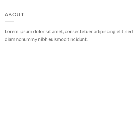
ABOUT
Lorem ipsum dolor sit amet, consectetuer adipiscing elit, sed
diam nonummy nibh euismod tincidunt.