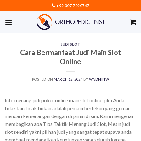
Skip
+92 307 7020747
to
content
JUDI SLOT
Cara Bermanfaat Judi Main Slot
Online
POSTED ON
MARCH 12, 2024
BY
WADMINW
Info menang judi poker online main slot online, jika Anda
tidak lain tidak bukan adalah pemain bertekun yang gemar
mencari kemenangan dengan di jamin di sini. Kami mengenai
membagikan apa Tips Taktik Menang Judi Slot, Mesin judi
slot sendiri yakni pilihan judi yang sangat tepat supaya anda
membuat mendapatkan keuntungan yang seluruh karena