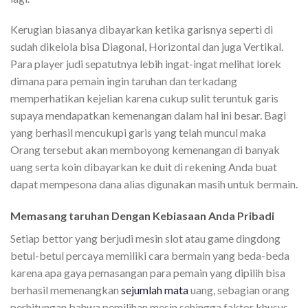
Kerugian biasanya dibayarkan ketika garisnya seperti di
sudah dikelola bisa Diagonal, Horizontal dan juga Vertikal.
Para player judi sepatutnya lebih ingat-ingat melihat lorek
dimana para pemain ingin taruhan dan terkadang
memperhatikan kejelian karena cukup sulit teruntuk garis
supaya mendapatkan kemenangan dalam hal ini besar. Bagi
yang berhasil mencukupi garis yang telah muncul maka
Orang tersebut akan memboyong kemenangan di banyak
uang serta koin dibayarkan ke duit di rekening Anda buat
dapat mempesona dana alias digunakan masih untuk bermain.
Memasang taruhan Dengan Kebiasaan Anda Pribadi
Setiap bettor yang berjudi mesin slot atau game dingdong
betul-betul percaya memiliki cara bermain yang beda-beda
karena apa gaya pemasangan para pemain yang dipilih bisa
berhasil memenangkan
sejumlah mata
uang, sebagian orang
perhitungan bahwa pemilihan mesin sehingga faktor khusus