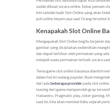
Permainan slot tentunya dapat kita temukan 
sudah dibuat secara online. Sebar pemain slo
kini setelah hadir Slot Online yang akan tida
judi online terpercaya saat Orang tersebut b
Kenapakah Slot Online B
Mengapakah Slot Online begitu terjamin dan
gambar yang diciptakan sedemikian mungki
dan dapat terhibur oleh permainan yang ada d
menjadi suatu permainan terbaik secara saat 
Tema game slot online biasanya diambil men
dalam hal ini sedang populer. Buat mengeta
dari ada
beberapa provider
pada slot online
masing dari game memperoleh grup tersendir
Habanero, Pragmatic play, Joker gaming, Mi
saat ini, kita akan memberitahu sejarah p