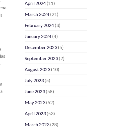
t
April 2024
(11)
rena
March 2024
(21)
us
February 2024
(3)
January 2024
(4)
December 2023
(5)
n
las
September 2023
(2)
t
August 2023
(10)
July 2023
(5)
ya
ya
June 2023
(58)
May 2023
(52)
l
April 2023
(53)
March 2023
(28)