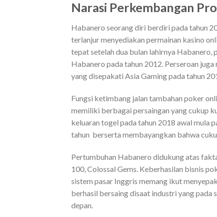
Narasi Perkembangan Prov
Habanero seorang diri berdiri pada tahun 2
terlanjur menyediakan permainan kasino onl
tepat setelah dua bulan lahirnya Habaner
Habanero pada tahun 2012. Perseroan juga
yang disepakati Asia Gaming pada tahun 20
Fungsi ketimbang jalan tambahan poker onli
memiliki berbagai persaingan yang cukup k
keluaran togel pada tahun 2018 awal mula 
tahun berserta membayangkan bahwa cukup 
Pertumbuhan Habanero didukung atas fakt
100, Colossal Gems. Keberhasilan bisnis po
sistem pasar Inggris memang ikut menyepak
berhasil bersaing disaat industri yang pada 
depan.