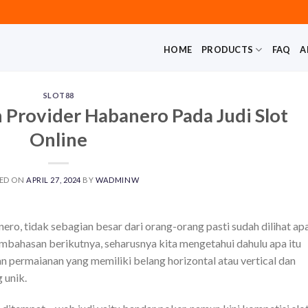
HOME
PRODUCTS
FAQ
A
SLOT88
Provider Habanero Pada Judi Slot
Online
ED ON
APRIL 27, 2024
BY
WADMINW
ro, tidak sebagian besar dari orang-orang pasti sudah dilihat ap
embahasan berikutnya, seharusnya kita mengetahui dahulu apa itu
n permaianan yang memiliki belang horizontal atau vertical dan
 unik.