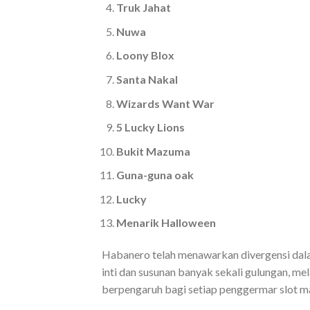
Truk Jahat
Nuwa
Loony Blox
Santa Nakal
Wizards Want War
5 Lucky Lions
Bukit Mazuma
Guna-guna oak
Lucky
Menarik Halloween
Habanero telah menawarkan divergensi dalam
inti dan susunan banyak sekali gulungan, m
berpengaruh bagi setiap penggermar slot ma