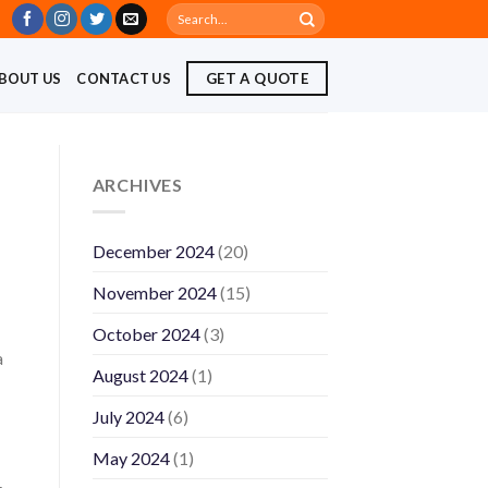
Search
for:
BOUT US
CONTACT US
GET A QUOTE
ARCHIVES
December 2024
(20)
November 2024
(15)
October 2024
(3)
a
August 2024
(1)
July 2024
(6)
May 2024
(1)