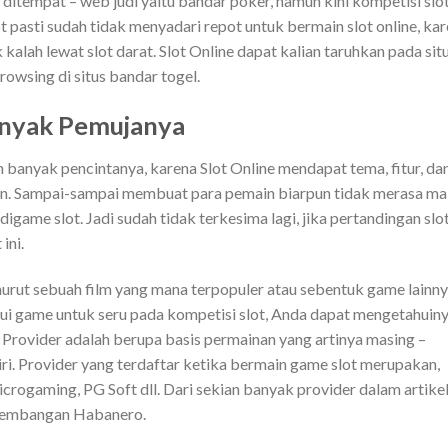
ditempat – web judi yaitu bandar poker, namun kini kompetisi slo
t pasti sudah tidak menyadari repot untuk bermain slot online, ka
k kalah lewat slot darat. Slot Online dapat kalian taruhkan pada sit
rowsing di situs bandar togel.
anyak Pemujanya
 banyak pencintanya, karena Slot Online mendapat tema, fitur, da
n. Sampai-sampai membuat para pemain biarpun tidak merasa ma
igame slot. Jadi sudah tidak terkesima lagi, jika pertandingan slo
ini.
urut sebuah film yang mana terpopuler atau sebentuk game lainn
hui game untuk seru pada kompetisi slot, Anda dapat mengetahuin
. Provider adalah berupa basis permainan yang artinya masing –
i. Provider yang terdaftar ketika bermain game slot merupakan,
crogaming, PG Soft dll. Dari sekian banyak provider dalam artike
erkembangan Habanero.