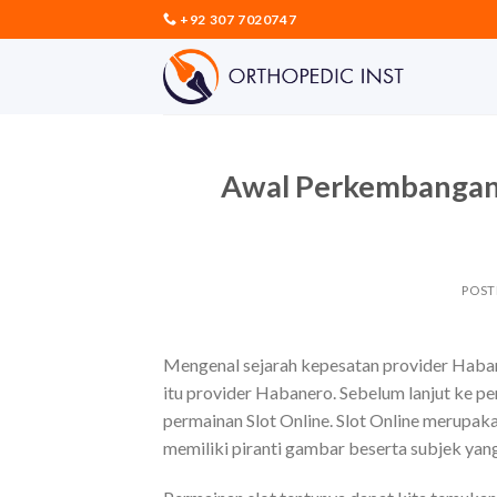
Skip
+92 307 7020747
to
content
Awal Perkembangan 
POST
Mengenal sejarah kepesatan provider Habane
itu provider Habanero. Sebelum lanjut ke p
permainan Slot Online. Slot Online merupaka
memiliki piranti gambar beserta subjek yang