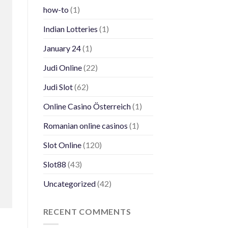
how-to
(1)
Indian Lotteries
(1)
January 24
(1)
Judi Online
(22)
Judi Slot
(62)
Online Casino Österreich
(1)
Romanian online casinos
(1)
Slot Online
(120)
Slot88
(43)
Uncategorized
(42)
RECENT COMMENTS