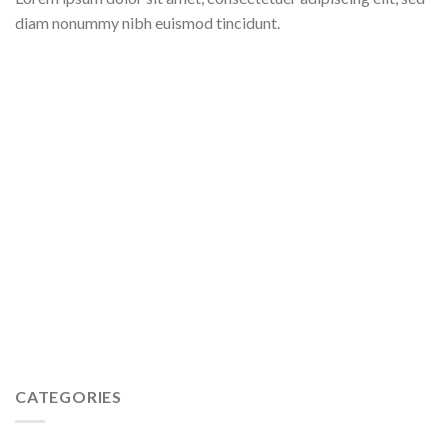
diam nonummy nibh euismod tincidunt.
CATEGORIES