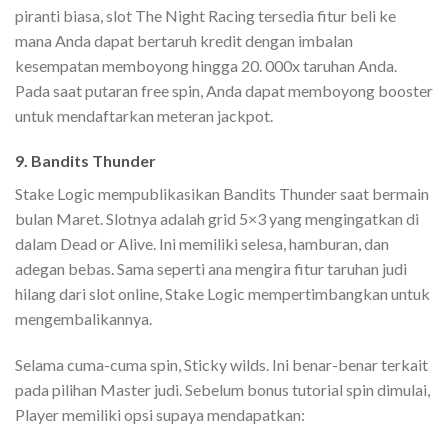
piranti biasa, slot The Night Racing tersedia fitur beli ke
mana Anda dapat bertaruh kredit dengan imbalan
kesempatan memboyong hingga 20. 000x taruhan Anda.
Pada saat putaran free spin, Anda dapat memboyong booster
untuk mendaftarkan meteran jackpot.
9. Bandits Thunder
Stake Logic mempublikasikan Bandits Thunder saat bermain
bulan Maret. Slotnya adalah grid 5×3 yang mengingatkan di
dalam Dead or Alive. Ini memiliki selesa, hamburan, dan
adegan bebas. Sama seperti ana mengira fitur taruhan judi
hilang dari slot online, Stake Logic mempertimbangkan untuk
mengembalikannya.
Selama cuma-cuma spin, Sticky wilds. Ini benar-benar terkait
pada pilihan Master judi. Sebelum bonus tutorial spin dimulai,
Player memiliki opsi supaya mendapatkan: