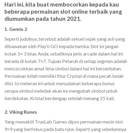
Hari ini, kita buat membocorkan kepada kau
beberapa permainan slot online terbaik yang
diumumkan pada tahun 2021.
1. Gemix 2
Seperti judulnya, tersebut adalah sekuel sejak yang asli yang
dibawakan oleh Play’n GO kepada hamba. Slot ini jangan
kotak 5× 3 khas Anda, sebaliknya jenis arcade dalam hal ini
berada di kotak 7×7. Tujuan Petaruh di setiap segmen adalah
mencocokkan amat lima simbol dalam hal ini bersentuhan.
Permainan inilah memiliki fitur Crystal di mana pecah belah
diisi. Isi meteran ini untuk menyalakan beberapa bonus
serupa simbol meledak akan ke mengubah simbol untuk
berdekatan. Kristal berdengap setelah menang 25 kali.
2. Viking Runes
Yang mewakili TrueLab Games dipos permainan mesin slot
9×9 yang berfokus pada batu rune. Seperti yang sebelumnya