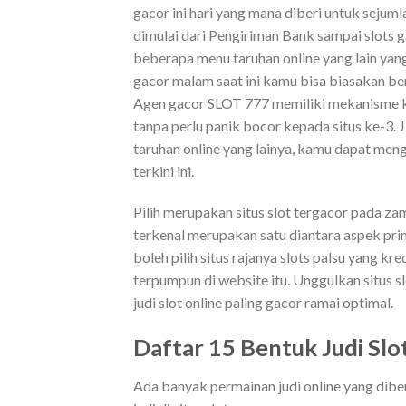
gacor ini hari yang mana diberi untuk seju
dimulai dari Pengiriman Bank sampai slots 
beberapa menu taruhan online yang lain yan
gacor malam saat ini kamu bisa biasakan be
Agen gacor SLOT 777 memiliki mekanisme ke
tanpa perlu panik bocor kepada situs ke-3. 
taruhan online yang lainya, kamu dapat meng
terkini ini.
Pilih merupakan situs slot tergacor pada z
terkenal merupakan satu diantara aspek pri
boleh pilih situs rajanya slots palsu yang k
terpumpun di website itu. Unggulkan situs
judi slot online paling gacor ramai optimal.
Daftar 15 Bentuk Judi Sl
Ada banyak permainan judi online yang diber