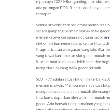
dipercaya 2023 Microgaming, situs slot terb
ada potongan PGSoft, serta ada banyak kemb
terdapat.
Semua provider tadi berlomba membuat sl
secara gampang bermain slot akan ke gacor in
meningkatnya keinginan slot guna gacor
ass
slot online luar negeri disiapkan terhitung di
Pragmatic atau web gacor yang lain. Biar 
yang tawarkan struktur slot gacor mudah men
itu membuat kamu buat lebih selective begit
mengirim slot yang balik gacor terbaik.
SLOT777 adalah situs slot online terbaik 2
menang maxwin. Mempunyai alat situs slot 
mengadakan account slot mudah dimenangkan
bisa kamu dapatkan oleh web slot mudah me
gacor. Ada banyak tipe permainan yang lain d
situs judi slot online mudah menang Kasino L