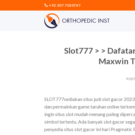
Skip
+92 307 7020747
to
content
Slot777 > > Dafata
Maxwin T
POS
SLOT777sediakan situs judi slot gacor 2023 
dan permainkan game taruhan online terkemu
ingin situs slot mudah menang paling diperc
simbol tertentu. Ada banyak slot gacor segar
penyedia situs slot gacor ini hari Pragmatic 