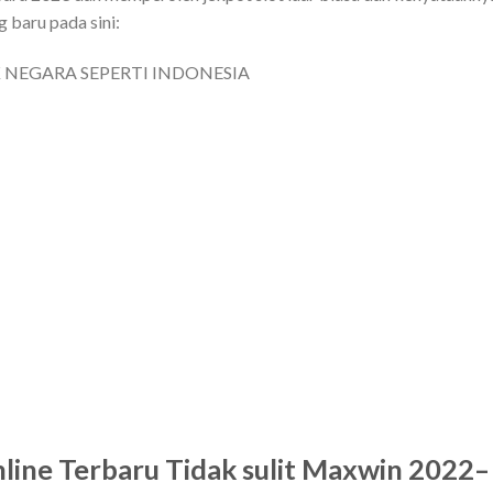
 baru pada sini:
K NEGARA SEPERTI INDONESIA
line Terbaru Tidak sulit Maxwin 2022–