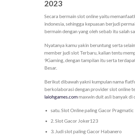
2023
Secara bermain slot online yaitu memanfaatk
indonesia, sehingga kepuasan berjudi permai
bermain dengan yang oleh sebab itu salah s
Nyatanya kamu yakin beruntung serta selai
member judi slot Terbaru, kalian tentu memp
9Gaming, dengan tampilan itu serta terdapat
Besar.
Berikut dibawah yakni kumpulan nama flatfor
berkolaborasi dengan provider slot online
laiohgames.com
maxwin duit asli banyak di
satu. Slot Online paling Gacor Pragmatic
2. Slot Gacor Joker123
3. Judi slot paling Gacor Habanero