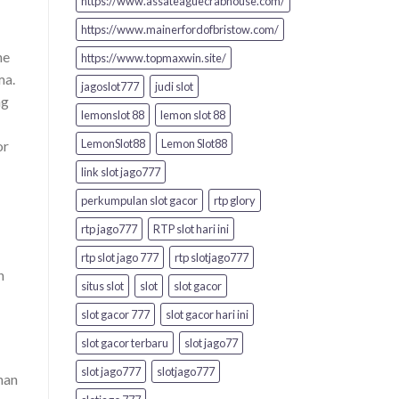
https://www.assateaguecrabhouse.com/
https://www.mainerfordofbristow.com/
ne
https://www.topmaxwin.site/
ma.
jagoslot777
judi slot
ng
lemonslot 88
lemon slot 88
LemonSlot88
Lemon Slot88
or
link slot jago777
perkumpulan slot gacor
rtp glory
rtp jago777
RTP slot hari ini
rtp slot jago 777
rtp slotjago777
n
situs slot
slot
slot gacor
slot gacor 777
slot gacor hari ini
slot gacor terbaru
slot jago77
slot jago777
slotjago777
nan