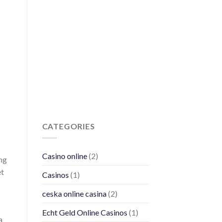
CATEGORIES
Casino online
(2)
ng
et
Casinos
(1)
ceska online casina
(2)
Echt Geld Online Casinos
(1)
a