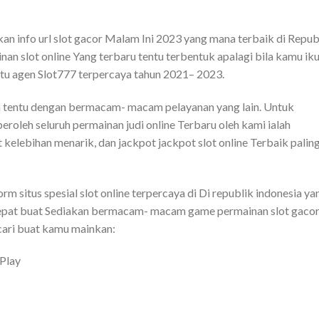
an info url slot gacor Malam Ini 2023 yang mana terbaik di Repub
nan slot online Yang terbaru tentu terbentuk apalagi bila kamu ik
atu agen Slot777 terpercaya tahun 2021– 2023.
n tentu dengan bermacam- macam pelayanan yang lain. Untuk
eroleh seluruh permainan judi online Terbaru oleh kami ialah
 kelebihan menarik, dan jackpot jackpot slot online Terbaik palin
m situs spesial slot online terpercaya di Di republik indonesia ya
 tepat buat Sediakan bermacam- macam game permainan slot gaco
 cari buat kamu mainkan:
 Play