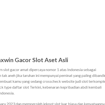
xwin Gacor Slot Aset Asli
rm slot gacor amat dipercaya nomor 1 atas Indonesia sebagai
 tak aneh jika taruhan ini mempunyai peminat yang paling dibandi
Membuat kamu yang sedang crosscheck website judi slot terkompl
k type daftar slot Terkini, kebenaran kepribadian abdi kembali
ndonesia.
erbaru 2023 dan memperoleh jekpot slot luar biasa dan kenyataanny