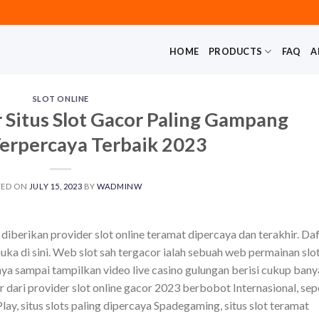
HOME
PRODUCTS
FAQ
A
SLOT ONLINE
r Situs Slot Gacor Paling Gampang
erpercaya Terbaik 2023
TED ON
JULY 15, 2023
BY
WADMINW
diberikan provider slot online teramat dipercaya dan terakhir. Da
ka di sini. Web slot sah tergacor ialah sebuah web permainan slo
aya sampai tampilkan video live casino gulungan berisi cukup ban
 dari provider slot online gacor 2023 berbobot Internasional, sep
Play, situs slots paling dipercaya Spadegaming, situs slot teramat