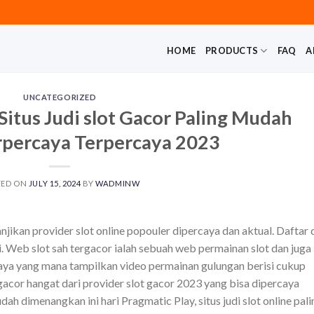
HOME
PRODUCTS
FAQ
A
UNCATEGORIZED
Situs Judi slot Gacor Paling Mudah
percaya Terpercaya 2023
TED ON
JULY 15, 2024
BY
WADMINW
njikan provider slot online popouler dipercaya dan aktual. Daftar 
i. Web slot sah tergacor ialah sebuah web permainan slot dan juga
aya yang mana tampilkan video permainan gulungan berisi cukup
acor hangat dari provider slot gacor 2023 yang bisa dipercaya
udah dimenangkan ini hari Pragmatic Play, situs judi slot online pali