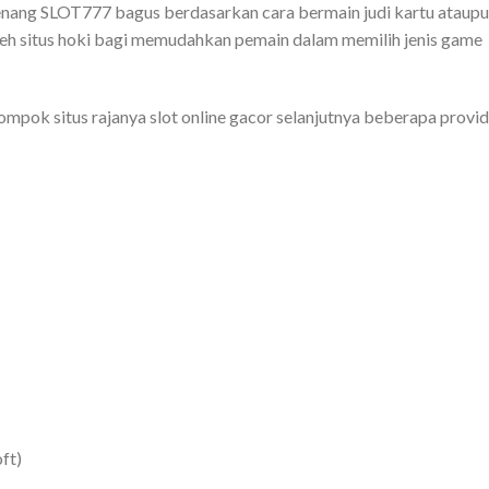
enang SLOT777 bagus berdasarkan cara bermain judi kartu ataup
oleh situs hoki bagi memudahkan pemain dalam memilih jenis game
ompok situs rajanya slot online gacor selanjutnya beberapa provi
ft)