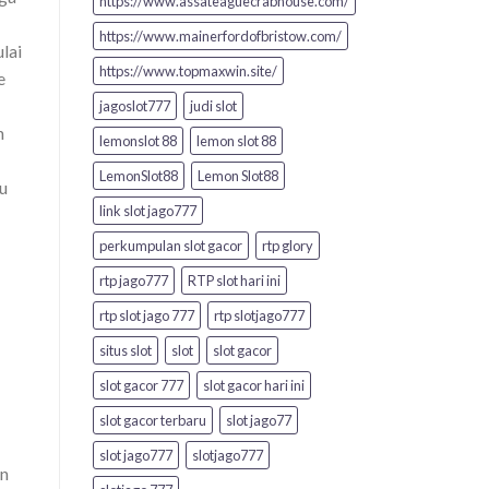
https://www.assateaguecrabhouse.com/
https://www.mainerfordofbristow.com/
lai
https://www.topmaxwin.site/
e
jagoslot777
judi slot
n
lemonslot 88
lemon slot 88
LemonSlot88
Lemon Slot88
u
link slot jago777
perkumpulan slot gacor
rtp glory
rtp jago777
RTP slot hari ini
rtp slot jago 777
rtp slotjago777
situs slot
slot
slot gacor
slot gacor 777
slot gacor hari ini
slot gacor terbaru
slot jago77
slot jago777
slotjago777
an