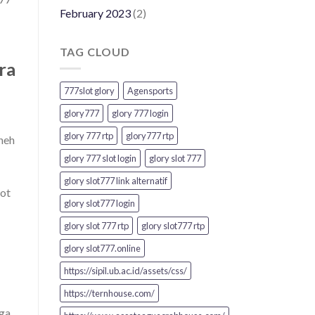
February 2023
(2)
TAG CLOUD
ra
777slot glory
Agensports
glory777
glory 777 login
glory 777 rtp
glory777 rtp
neh
glory 777 slot login
glory slot 777
glory slot777 link alternatif
lot
glory slot777 login
glory slot 777 rtp
glory slot777 rtp
glory slot777.online
https://sipil.ub.ac.id/assets/css/
https://ternhouse.com/
aga