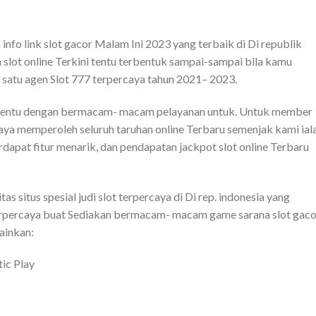
info link slot gacor Malam Ini 2023 yang terbaik di Di republik
 slot online Terkini tentu terbentuk sampai-sampai bila kamu
 satu agen Slot 777 terpercaya tahun 2021– 2023.
 tentu dengan bermacam- macam pelayanan untuk. Untuk member
caya memperoleh seluruh taruhan online Terbaru semenjak kami ial
dapat fitur menarik, dan pendapatan jackpot slot online Terbaru
s situs spesial judi slot terpercaya di Di rep. indonesia yang
 terpercaya buat Sediakan bermacam- macam game sarana slot gaco
ainkan:
ic Play