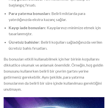
başlangıç fırsatı.
Para yatırma bonusları
: Belirli miktarda para
yatırdığınızda ekstra kazanç sağlar.
Kayıp iade bonusları
: Kayıplarınızı minimize etmek için
tasarlanmıştır.
Ücretsiz bahisler
: Belirli koşulları sağladığınızda verilen
ücretsiz bahis fırsatları.
Bu bonusları etkili kullanabilmek için her birinin koşullarını
dikkatlice okumak ve anlamak önemlidir. Örneğin, hoş geldin
bonusunu kullanırken belirli bir çevrim şartını yerine
getirmeniz gerekebilir. Aynı şekilde, para yatırma
bonuslarının da belirli bir süre içinde kullanılması gerektiğini
unutmayın.