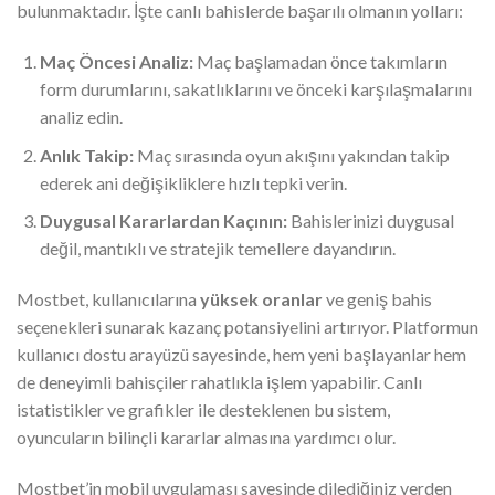
bulunmaktadır. İşte canlı bahislerde başarılı olmanın yolları:
Maç Öncesi Analiz:
Maç başlamadan önce takımların
form durumlarını, sakatlıklarını ve önceki karşılaşmalarını
analiz edin.
Anlık Takip:
Maç sırasında oyun akışını yakından takip
ederek ani değişikliklere hızlı tepki verin.
Duygusal Kararlardan Kaçının:
Bahislerinizi duygusal
değil, mantıklı ve stratejik temellere dayandırın.
Mostbet, kullanıcılarına
yüksek oranlar
ve geniş bahis
seçenekleri sunarak kazanç potansiyelini artırıyor. Platformun
kullanıcı dostu arayüzü sayesinde, hem yeni başlayanlar hem
de deneyimli bahisçiler rahatlıkla işlem yapabilir. Canlı
istatistikler ve grafikler ile desteklenen bu sistem,
oyuncuların bilinçli kararlar almasına yardımcı olur.
Mostbet’in mobil uygulaması sayesinde dilediğiniz yerden