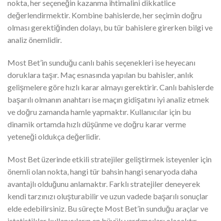
nokta, her seçeneğin kazanma ihtimalini dikkatlice
değerlendirmektir. Kombine bahislerde, her seçimin doğru
olması gerektiğinden dolayı, bu tür bahislere girerken bilgi ve
analiz önemlidir.
Most Bet’in sunduğu canlı bahis seçenekleri ise heyecanı
doruklara taşır. Maç esnasında yapılan bu bahisler, anlık
gelişmelere göre hızlı karar almayı gerektirir. Canlı bahislerde
başarılı olmanın anahtarı ise maçın gidişatını iyi analiz etmek
ve doğru zamanda hamle yapmaktır. Kullanıcılar için bu
dinamik ortamda hızlı düşünme ve doğru karar verme
yeteneği oldukça değerlidir.
Most Bet üzerinde etkili stratejiler geliştirmek isteyenler için
önemli olan nokta, hangi tür bahsin hangi senaryoda daha
avantajlı olduğunu anlamaktır. Farklı stratejiler deneyerek
kendi tarzınızı oluşturabilir ve uzun vadede başarılı sonuçlar
elde edebilirsiniz. Bu süreçte Most Bet’in sunduğu araçlar ve
istatistikler kullanıcıların en büyük yardımcıları olacaktır.