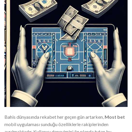
Bahis dünyasında rekabet her geçen gün artarken,
Most bet
mobil uygulaması sunduğu özelliklerle rakiplerinden
ayrılmaktadır. Kullanıcı deneyimini ön planda tutan bu