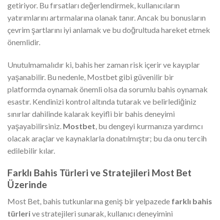
getiriyor. Bu fırsatları değerlendirmek, kullanıcıların
yatırımlarını artırmalarına olanak tanır. Ancak bu bonusların
çevrim şartlarını iyi anlamak ve bu doğrultuda hareket etmek
önemlidir.
Unutulmamalıdır ki, bahis her zaman risk içerir ve kayıplar
yaşanabilir. Bu nedenle, Mostbet gibi güvenilir bir
platformda oynamak önemli olsa da sorumlu bahis oynamak
esastır. Kendinizi kontrol altında tutarak ve belirlediğiniz
sınırlar dahilinde kalarak keyifli bir bahis deneyimi
yaşayabilirsiniz.
Mostbet
, bu dengeyi kurmanıza yardımcı
olacak araçlar ve kaynaklarla donatılmıştır; bu da onu tercih
edilebilir kılar.
Farklı Bahis Türleri ve Stratejileri Most Bet
Üzerinde
Most Bet, bahis tutkunlarına geniş bir yelpazede
farklı bahis
türleri
ve stratejileri sunarak, kullanıcı deneyimini