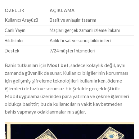
ÖZELLIK
AÇIKLAMA
Kullanıcı Arayüzü
Basit ve anlaşılır tasarım
Canlı Yayın
Maçları gerçek zamanlı izleme imkanı
Bildirimler
Anlık fırsat ve sonuç bildirimleri
Destek
7/24 müşteri hizmetleri
Bahis tutkunları için
Most bet
, sadece kolaylık değil, aynı
zamanda güvenlik de sunar. Kullanıcı bilgilerinin korunması
için gelişmiş şifreleme teknolojileri kullanılırken, ödeme
işlemleri de hızlı ve sorunsuz bir şekilde gerçekleştirilir.
Mobil uygulama üzerinden para yatırma ve çekme işlemleri
oldukça basittir; bu da kullanıcıların vakit kaybetmeden
bahis yapmaya odaklanmalarını sağlar.