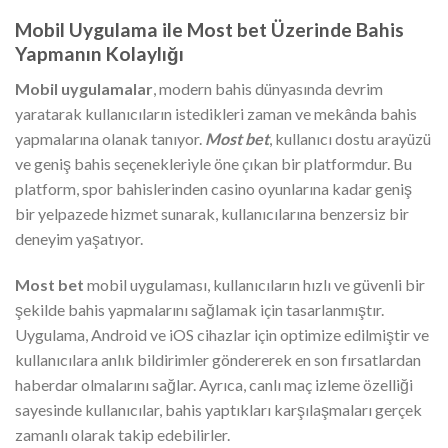
Mobil Uygulama ile Most bet Üzerinde Bahis
Yapmanın Kolaylığı
Mobil uygulamalar
, modern bahis dünyasında devrim
yaratarak kullanıcıların istedikleri zaman ve mekânda bahis
yapmalarına olanak tanıyor.
Most bet
, kullanıcı dostu arayüzü
ve geniş bahis seçenekleriyle öne çıkan bir platformdur. Bu
platform, spor bahislerinden casino oyunlarına kadar geniş
bir yelpazede hizmet sunarak, kullanıcılarına benzersiz bir
deneyim yaşatıyor.
Most bet
mobil uygulaması, kullanıcıların hızlı ve güvenli bir
şekilde bahis yapmalarını sağlamak için tasarlanmıştır.
Uygulama, Android ve iOS cihazlar için optimize edilmiştir ve
kullanıcılara anlık bildirimler göndererek en son fırsatlardan
haberdar olmalarını sağlar. Ayrıca, canlı maç izleme özelliği
sayesinde kullanıcılar, bahis yaptıkları karşılaşmaları gerçek
zamanlı olarak takip edebilirler.