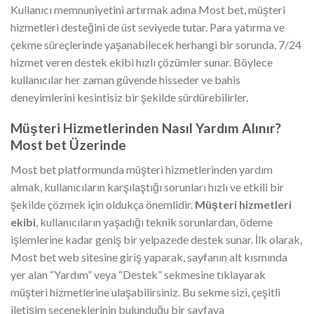
Kullanıcı memnuniyetini artırmak adına Most bet, müşteri
hizmetleri desteğini de üst seviyede tutar. Para yatırma ve
çekme süreçlerinde yaşanabilecek herhangi bir sorunda, 7/24
hizmet veren destek ekibi hızlı çözümler sunar. Böylece
kullanıcılar her zaman güvende hisseder ve bahis
deneyimlerini kesintisiz bir şekilde sürdürebilirler.
Müşteri Hizmetlerinden Nasıl Yardım Alınır?
Most bet Üzerinde
Most bet platformunda müşteri hizmetlerinden yardım
almak, kullanıcıların karşılaştığı sorunları hızlı ve etkili bir
şekilde çözmek için oldukça önemlidir.
Müşteri hizmetleri
ekibi
, kullanıcıların yaşadığı teknik sorunlardan, ödeme
işlemlerine kadar geniş bir yelpazede destek sunar. İlk olarak,
Most bet web sitesine giriş yaparak, sayfanın alt kısmında
yer alan “Yardım” veya “Destek” sekmesine tıklayarak
müşteri hizmetlerine ulaşabilirsiniz. Bu sekme sizi, çeşitli
iletişim seçeneklerinin bulunduğu bir sayfaya