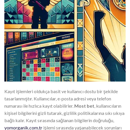
Kayıt işlemleri oldukça basit ve kullanıcı dostu bir şekilde
tasarlanmıştır. Kullanıcılar, e-posta adresi veya telefon
numarası ile hızlıca kayıt olabilirler.
Most bet
, kullanıcıların
kişisel bilgilerini gizli tutarak, gizlilik politikalarına sıkı sıkıya
bağlı kalır. Kayıt sırasında sağlanan bilgilerin doğruluğu,
yomorganik.com.tr
işlemi sırasında yaşanabilecek sorunları