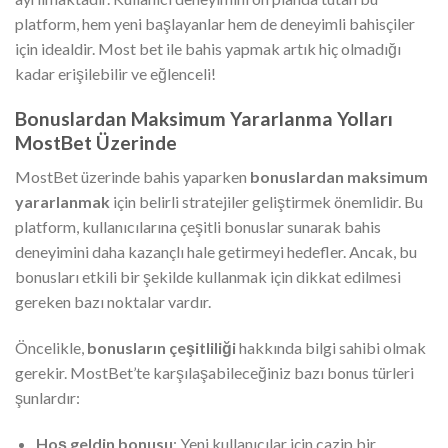
platform, hem yeni başlayanlar hem de deneyimli bahisçiler
için idealdir. Most bet ile bahis yapmak artık hiç olmadığı
kadar erişilebilir ve eğlenceli!
Bonuslardan Maksimum Yararlanma Yolları
MostBet Üzerinde
MostBet üzerinde bahis yaparken
bonuslardan maksimum
yararlanmak
için belirli stratejiler geliştirmek önemlidir. Bu
platform, kullanıcılarına çeşitli bonuslar sunarak bahis
deneyimini daha kazançlı hale getirmeyi hedefler. Ancak, bu
bonusları etkili bir şekilde kullanmak için dikkat edilmesi
gereken bazı noktalar vardır.
Öncelikle,
bonusların çeşitliliği
hakkında bilgi sahibi olmak
gerekir. MostBet’te karşılaşabileceğiniz bazı bonus türleri
şunlardır:
Hoş geldin bonusu
: Yeni kullanıcılar için cazip bir