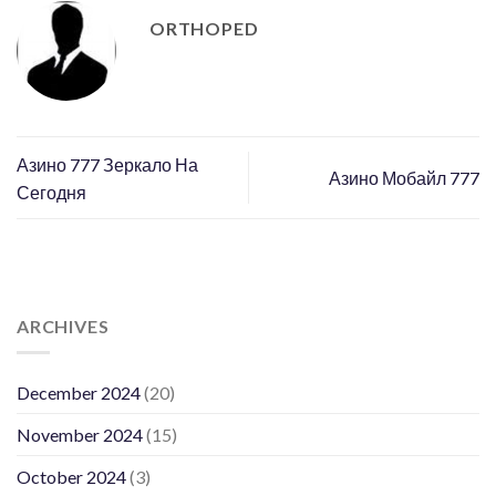
ORTHOPED
Азино 777 Зеркало На
Азино Мобайл 777
Сегодня
ARCHIVES
December 2024
(20)
November 2024
(15)
October 2024
(3)