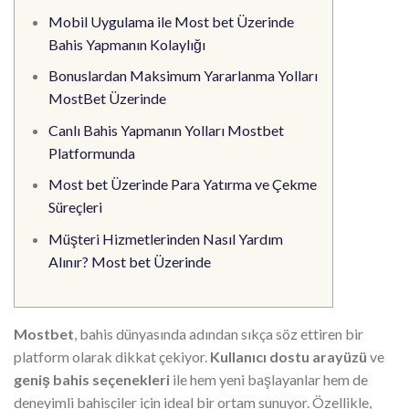
Mobil Uygulama ile Most bet Üzerinde
Bahis Yapmanın Kolaylığı
Bonuslardan Maksimum Yararlanma Yolları
MostBet Üzerinde
Canlı Bahis Yapmanın Yolları Mostbet
Platformunda
Most bet Üzerinde Para Yatırma ve Çekme
Süreçleri
Müşteri Hizmetlerinden Nasıl Yardım
Alınır? Most bet Üzerinde
Mostbet
, bahis dünyasında adından sıkça söz ettiren bir
platform olarak dikkat çekiyor.
Kullanıcı dostu arayüzü
ve
geniş bahis seçenekleri
ile hem yeni başlayanlar hem de
deneyimli bahisçiler için ideal bir ortam sunuyor. Özellikle,