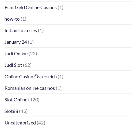
Echt Geld Online Casinos
(1)
how-to
(1)
Indian Lotteries
(1)
January 24
(1)
Judi Online
(22)
Judi Slot
(62)
Online Casino Österreich
(1)
Romanian online casinos
(1)
Slot Online
(120)
Slot88
(43)
Uncategorized
(42)