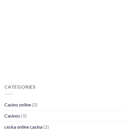
CATEGORIES
Casino online
(2)
Casinos
(1)
ceska online casina
(2)