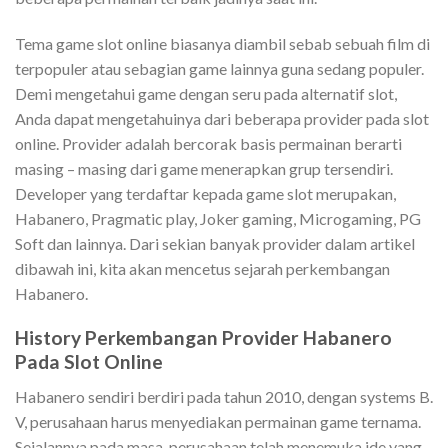
Tema game slot online biasanya diambil sebab sebuah film di
terpopuler atau sebagian game lainnya guna sedang populer.
Demi mengetahui game dengan seru pada alternatif slot,
Anda dapat mengetahuinya dari beberapa provider pada slot
online. Provider adalah bercorak basis permainan berarti
masing – masing dari game menerapkan grup tersendiri.
Developer yang terdaftar kepada game slot merupakan,
Habanero, Pragmatic play, Joker gaming, Microgaming, PG
Soft dan lainnya. Dari sekian banyak provider dalam artikel
dibawah ini, kita akan mencetus sejarah perkembangan
Habanero.
History Perkembangan Provider Habanero
Pada Slot Online
Habanero sendiri berdiri pada tahun 2010, dengan systems B.
V, perusahaan harus menyediakan permainan game ternama.
Sejalannya pada masa, perusahaan telah menemuka ide yang