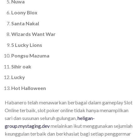
Nuwa
Loony Blox
Santa Nakal
Wizards Want War
5 Lucky Lions
Pongsu Mazuma
Sihir oak
Lucky
Hot Halloween
Habanero telah menawarkan berbagai dalam gameplay Slot
Online terbaik, slot poker online tidak hanya menampilkan
sari dan susunan seluruh gulungan,
heligan-
group.mystaging.dev
melainkan ikut menggunakan sejumlah
keunggulan terbaik dan berkhasiat bagi setiap penggermar