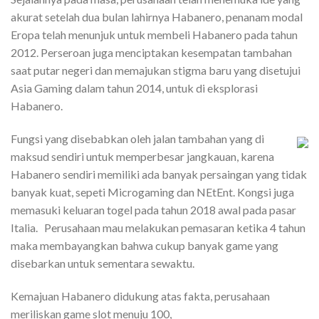
akurat setelah dua bulan lahirnya Habanero, penanam modal
Eropa telah menunjuk untuk membeli Habanero pada tahun
2012. Perseroan juga menciptakan kesempatan tambahan
saat putar negeri dan memajukan stigma baru yang disetujui
Asia Gaming dalam tahun 2014, untuk di eksplorasi
Habanero.
Fungsi yang disebabkan oleh jalan tambahan yang di
maksud sendiri untuk memperbesar jangkauan, karena
Habanero sendiri memiliki ada banyak persaingan yang tidak
banyak kuat, sepeti Microgaming dan NEtEnt. Kongsi juga
memasuki keluaran togel pada tahun 2018 awal pada pasar
Italia. Perusahaan mau melakukan pemasaran ketika 4 tahun
maka membayangkan bahwa cukup banyak game yang
disebarkan untuk sementara sewaktu.
Kemajuan Habanero didukung atas fakta, perusahaan
meriliskan game slot menuju 100,