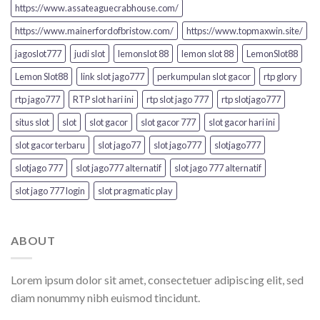
https://www.assateaguecrabhouse.com/
https://www.mainerfordofbristow.com/
https://www.topmaxwin.site/
jagoslot777
judi slot
lemonslot 88
lemon slot 88
LemonSlot88
Lemon Slot88
link slot jago777
perkumpulan slot gacor
rtp glory
rtp jago777
RTP slot hari ini
rtp slot jago 777
rtp slotjago777
situs slot
slot
slot gacor
slot gacor 777
slot gacor hari ini
slot gacor terbaru
slot jago77
slot jago777
slotjago777
slotjago 777
slot jago777 alternatif
slot jago 777 alternatif
slot jago 777 login
slot pragmatic play
ABOUT
Lorem ipsum dolor sit amet, consectetuer adipiscing elit, sed
diam nonummy nibh euismod tincidunt.