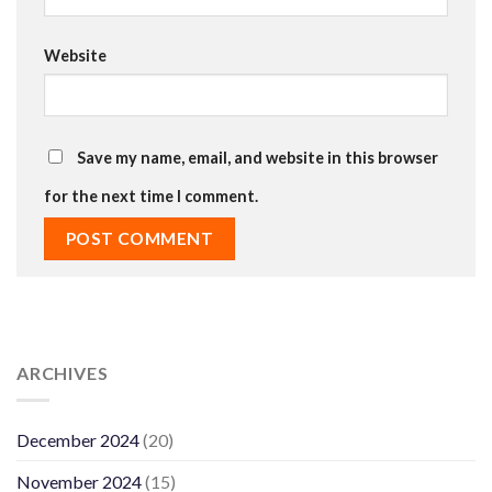
Website
Save my name, email, and website in this browser
for the next time I comment.
ARCHIVES
December 2024
(20)
November 2024
(15)