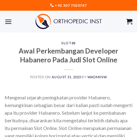
Skip
+92 307 7020747
to
content
SLOT88
Awal Perkembangan Developer
Habanero Pada Judi Slot Online
POSTED ON
AUGUST 31, 2023
BY
WADMINW
Mengenal sejarah peningkatan provider Habanero,
kemungkinan sebagian besar dari kalian pasti sudah mengerti
apa itu provider Habanero. Sebelum lanjut ke pembahasan
berikutnya, disarankan kita mengetahui terlebih dahulu apa
itu permainan Slot Online. Slot Online merupakan permaianan
yang memiliki kolom horizontal atau vertical dan memiliki