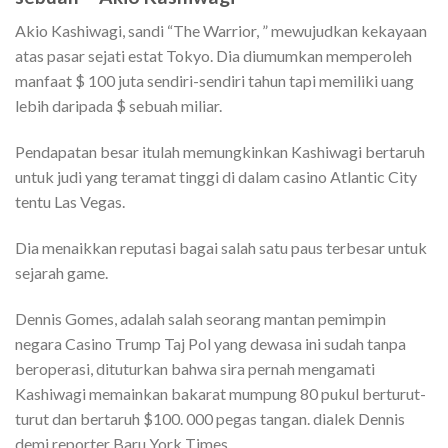
Akio Kashiwagi, sandi “The Warrior, ” mewujudkan kekayaan
atas pasar sejati estat Tokyo. Dia diumumkan memperoleh
manfaat $ 100 juta sendiri-sendiri tahun tapi memiliki uang
lebih daripada $ sebuah miliar.
Pendapatan besar itulah memungkinkan Kashiwagi bertaruh
untuk judi yang teramat tinggi di dalam casino Atlantic City
tentu Las Vegas.
Dia menaikkan reputasi bagai salah satu paus terbesar untuk
sejarah game.
Dennis Gomes, adalah salah seorang mantan pemimpin
negara Casino Trump Taj Pol yang dewasa ini sudah tanpa
beroperasi, dituturkan bahwa sira pernah mengamati
Kashiwagi memainkan bakarat mumpung 80 pukul berturut-
turut dan bertaruh $100. 000 pegas tangan. dialek Dennis
demi reporter Baru York Times.