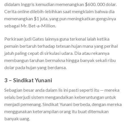
didalam Inggris kemudian memenangkan $600. 000 dolar.
Cerita online dilebih-lebihkan saat mengklaim bahwa dia
memenangkan $1 juta, yang pun meningkatkan gengsinya
sebagai Mr. Bet-a-Million.
Perkiraan judi Gates lainnya guna terkenal ialah ketika
pemain bertaruh terhadap tetesan hujan mana yang perihal
jatuh paling cepat di sirkulasi udara. Dia atau rekannya
membangun taruhan bermakna hingga banyak sekali ribu
dolar pada hujan yang berdansa.
3 – Sindikat Yunani
Sebagian besar anda dalam lis ini pasti seperti itu — mereka
selalu berjudi sistem mengandalkan keberuntungan untuk
menjadi pemenang. Sindikat Yunani berbeda, dengan mereka
menggunakan keterampilan orang itu buat ditemukan
banyak uang.