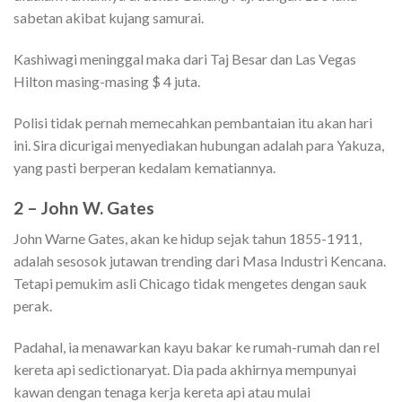
sabetan akibat kujang samurai.
Kashiwagi meninggal maka dari Taj Besar dan Las Vegas
Hilton masing-masing $ 4 juta.
Polisi tidak pernah memecahkan pembantaian itu akan hari
ini. Sira dicurigai menyediakan hubungan adalah para Yakuza,
yang pasti berperan kedalam kematiannya.
2 – John W. Gates
John Warne Gates, akan ke hidup sejak tahun 1855-1911,
adalah sesosok jutawan trending dari Masa Industri Kencana.
Tetapi pemukim asli Chicago tidak mengetes dengan sauk
perak.
Padahal, ia menawarkan kayu bakar ke rumah-rumah dan rel
kereta api sedictionaryat. Dia pada akhirnya mempunyai
kawan dengan tenaga kerja kereta api atau mulai