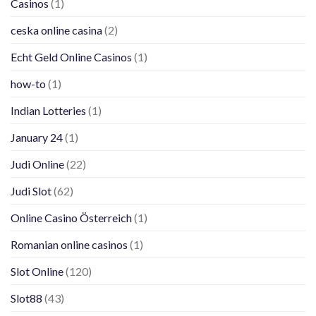
Casinos
(1)
ceska online casina
(2)
Echt Geld Online Casinos
(1)
how-to
(1)
Indian Lotteries
(1)
January 24
(1)
Judi Online
(22)
Judi Slot
(62)
Online Casino Österreich
(1)
Romanian online casinos
(1)
Slot Online
(120)
Slot88
(43)