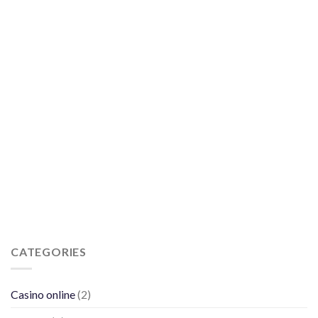
CATEGORIES
Casino online
(2)